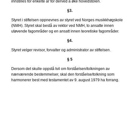
innstilles for enkelte år for derved å øke hovedstolen.
§3.
Styret i stiftelsen oppnevnes av styret ved Norges musikkhøgskole
(NMH). Styret skal bestå av rektor ved NMH, to ansatte innen
utøvende fagområder og en ansatt innen teoretiske fagområder.
§4.
Styret velger revisor, forvalter og administrator av stiftelsen.
§ 5
Dersom det skulle oppstå tvil om forståelsen/tolkningen av
nærværende bestemmelser, skal den forståelse/tolkning som
harmonerer best med testamentet av 9. august 1979 ha forrang.