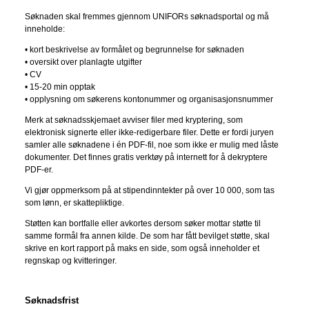
Søknaden skal fremmes gjennom UNIFORs søknadsportal og må
inneholde:
• kort beskrivelse av formålet og begrunnelse for søknaden
• oversikt over planlagte utgifter
• CV
• 15-20 min opptak
• opplysning om søkerens kontonummer og organisasjonsnummer
Merk at søknadsskjemaet avviser filer med kryptering, som
elektronisk signerte eller ikke-redigerbare filer. Dette er fordi juryen
samler alle søknadene i én PDF-fil, noe som ikke er mulig med låste
dokumenter. Det finnes gratis verktøy på internett for å dekryptere
PDF-er.
Vi gjør oppmerksom på at stipendinntekter på over 10 000, som tas
som lønn, er skattepliktige.
Støtten kan bortfalle eller avkortes dersom søker mottar støtte til
samme formål fra annen kilde. De som har fått bevilget støtte, skal
skrive en kort rapport på maks en side, som også inneholder et
regnskap og kvitteringer.
Søknadsfrist