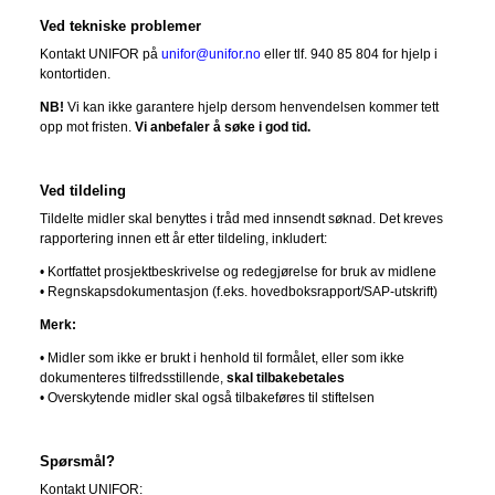
Ved tekniske problemer
Kontakt UNIFOR på
unifor@unifor.no
eller tlf. 940 85 804 for hjelp i
kontortiden.
NB!
Vi kan ikke garantere hjelp dersom henvendelsen kommer tett
opp mot fristen.
Vi anbefaler å søke i god tid.
Ved tildeling
Tildelte midler skal benyttes i tråd med innsendt søknad. Det kreves
rapportering innen ett år etter tildeling, inkludert:
• Kortfattet prosjektbeskrivelse og redegjørelse for bruk av midlene
• Regnskapsdokumentasjon (f.eks. hovedboksrapport/SAP-utskrift)
Merk:
• Midler som ikke er brukt i henhold til formålet, eller som ikke
dokumenteres tilfredsstillende,
skal tilbakebetales
• Overskytende midler skal også tilbakeføres til stiftelsen
Spørsmål?
Kontakt UNIFOR: