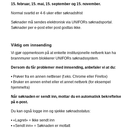
15. februar, 15. mai, 15. september og 15. november.
Normal svartid er 4-6 uker etter søknadsfrist
Søknader må sendes elektronisk via UNIFORs søknadsportal.
Søknader per e-post eller post godtas ikke.
Viktig om innsending
Vi gjør oppmerksom på at enkelte institusjonelle nettverk kan ha
brannmurer som blokkerer UNIFORs søknadssystem.
Dersom du får problemer med innsending, anbefaler vi at du:
• Prøver fra en annen nettleser (f.eks. Chrome eller Firefox)
• Bruker en annen enhet eller et annet nettverk (for eksempel
hjemmefra)
Når søknaden er sendt inn, mottar du en automatisk bekreftelse
på e-post.
Du kan også logge inn og sjekke søknadsstatus:
• «Lagret» = Ikke sendt inn
• «Sendt inn» = Søknaden er mottatt