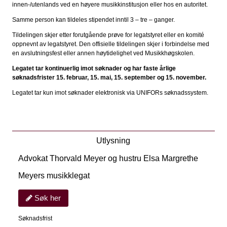
innen-/utenlands ved en høyere musikkinstitusjon eller hos en autoritet.
Samme person kan tildeles stipendet inntil 3 – tre – ganger.
Tildelingen skjer etter forutgående prøve for legatstyret eller en komité
oppnevnt av legatstyret. Den offisielle tildelingen skjer i forbindelse med
en avslutningsfest eller annen høytidelighet ved Musikkhøgskolen.
Legatet tar kontinuerlig imot søknader og har faste årlige
søknadsfrister 15. februar, 15. mai, 15. september og 15. november.
Legatet tar kun imot søknader elektronisk via UNIFORs søknadssystem.
Utlysning
Advokat Thorvald Meyer og hustru Elsa Margrethe
Meyers musikklegat
Søk her
Søknadsfrist