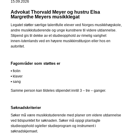
15.09.2026
Advokat Thorvald Meyer og hustru Elsa
Margrethe Meyers musikklegat
Legatet støtter særlige talentfulle elever ved Norges musikkhøgskole,
andre musikkstuderende og unge kunstnere til videre utdannelse.
Stipend gis til dekke av et studieopphold av rimelig varighet
innen-/utenlands ved en høyere musikkinstitusjon eller hos en
autoritet.
Fagområder som støttes er
• fiolin
• klaver
• sang
Samme person kan tildeles stipendet inntil 3 – tre – ganger.
Søknadskriterier
Søker må være musikkstuderende med planer om videre utdannelse
ved tidspunktet for søknaden. Søker må oppgi planlagte
studieopphold og/eller studieprogram og instrument i
søknadskjemaet.