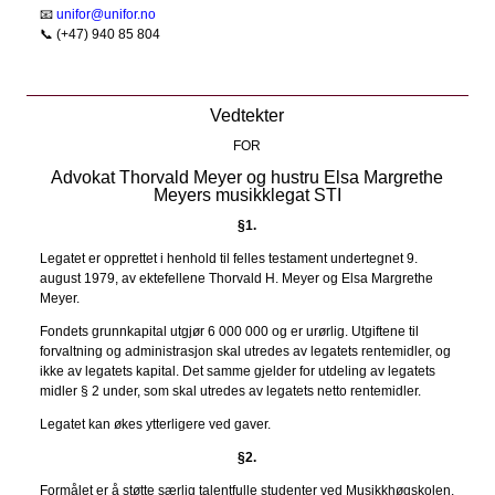
📧
unifor@unifor.no
📞 (+47) 940 85 804
Vedtekter
FOR
Advokat Thorvald Meyer og hustru Elsa Margrethe
Meyers musikklegat STI
§1.
Legatet er opprettet i henhold til felles testament undertegnet 9.
august 1979, av ektefellene Thorvald H. Meyer og Elsa Margrethe
Meyer.
Fondets grunnkapital utgjør 6 000 000 og er urørlig. Utgiftene til
forvaltning og administrasjon skal utredes av legatets rentemidler, og
ikke av legatets kapital. Det samme gjelder for utdeling av legatets
midler § 2 under, som skal utredes av legatets netto rentemidler.
Legatet kan økes ytterligere ved gaver.
§2.
Formålet er å støtte særlig talentfulle studenter ved Musikkhøgskolen,