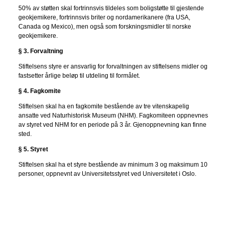
50% av støtten skal fortrinnsvis tildeles som boligstøtte til gjestende
geokjemikere, fortrinnsvis briter og nordamerikanere (fra USA,
Canada og Mexico), men også som forskningsmidler til norske
geokjemikere.
§ 3. Forvaltning
Stiftelsens styre er ansvarlig for forvaltningen av stiftelsens midler og
fastsetter årlige beløp til utdeling til formålet.
§ 4. Fagkomite
Stiftelsen skal ha en fagkomite bestående av tre vitenskapelig
ansatte ved Naturhistorisk Museum (NHM). Fagkomiteen oppnevnes
av styret ved NHM for en periode på 3 år. Gjenoppnevning kan finne
sted.
§ 5. Styret
Stiftelsen skal ha et styre bestående av minimum 3 og maksimum 10
personer, oppnevnt av Universitetsstyret ved Universitetet i Oslo.