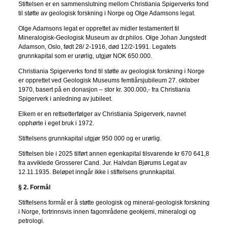
Stiftelsen er en sammenslutning mellom Christiania Spigerverks fond
til støtte av geologisk forskning i Norge og Olge Adamsons legat.
Olge Adamsons legat er opprettet av midler testamentert til
Mineralogisk-Geologisk Museum av dr.philos. Olge Johan Jungstedt
Adamson, Oslo, født 28/ 2-1916, død 12/2-1991. Legatets
grunnkapital som er urørlig, utgjør NOK 650.000.
Christiania Spigerverks fond til støtte av geologisk forskning i Norge
er opprettet ved Geologisk Museums femtiårsjubileum 27. oktober
1970, basert på en donasjon – stor kr. 300.000,- fra Christiania
Spigerverk i anledning av jubileet.
Elkem er en rettsetterfølger av Christiania Spigerverk, navnet
opphørte i eget bruk i 1972.
Stiftelsens grunnkapital utgjør 950 000 og er urørlig.
Stiftelsen ble i 2025 tilført annen egenkapital tilsvarende kr 670 641,8
fra avviklede Grosserer Cand. Jur. Halvdan Bjørums Legat av
12.11.1935. Beløpet inngår ikke i stiftelsens grunnkapital.
§ 2. Formål
Stiftelsens formål er å støtte geologisk og mineral-geologisk forskning
i Norge, fortrinnsvis innen fagområdene geokjemi, mineralogi og
petrologi.