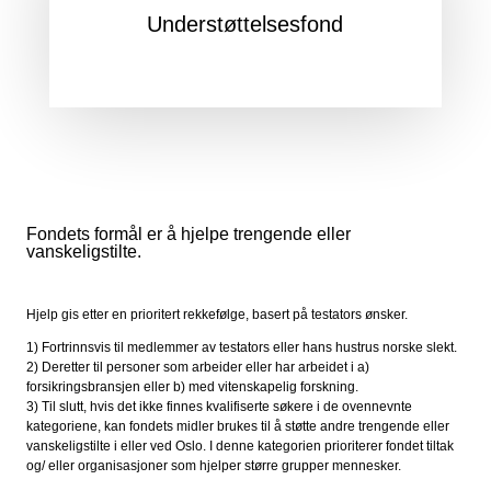
Understøttelsesfond
Fondets formål er å hjelpe trengende eller
vanskeligstilte.
Hjelp gis etter en prioritert rekkefølge, basert på testators ønsker.
1) Fortrinnsvis til medlemmer av testators eller hans hustrus norske slekt.
2) Deretter til personer som arbeider eller har arbeidet i a)
forsikringsbransjen eller b) med vitenskapelig forskning.
3) Til slutt, hvis det ikke finnes kvalifiserte søkere i de ovennevnte
kategoriene, kan fondets midler brukes til å støtte andre trengende eller
vanskeligstilte i eller ved Oslo. I denne kategorien prioriterer fondet tiltak
og/ eller organisasjoner som hjelper større grupper mennesker.