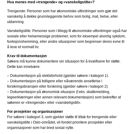
Hva menes med «trengende» og «vanskeligstilte»?
Trengende: Personer som har økonomiske utfordringer som gjør det
vanskelig å dekke grunnleggende behov som bolig, mat, helse, eller
utdanning.
Vanskeligstilte: Personer som i tillegg til økonomiske utfordringer også har
sosiale eller helsemessige problemer, som for eksempel alvorlig sykdom,
funksjonshemming, eller andre situasjoner som begrenser deres evne til
å leve et normalt liv.
Krav til dokumentasjon
Søkere må kunne dokumentere sin situasjon for å kvalifisere for støtte.
Dette kan innebære:
– Dokumentasjon på slektsforhold (gjelder søkere i kategori 1).
– Dokumentasjon på tidligere eller nåværende ansettelse i
forsikringsbransjen eller forskning (gjelder søkere i kategori 2).
– Dokumentasjon på økonomisk situasjon (f.eks. skattemelding,
legeerklæringer eller annen relevant dokumentasjon) som bekrefter at
søkeren er «trengende» eller «vanskeligstilt».
For prosjekter og organisasjoner
For søkere i kategori 3, som gjelder støtte til tiltak for trengende eller
vanskeligstilte i Oslo-området, vil fondet prioritere prosjekter eller
organisasjoner som har bred sosial nytte.