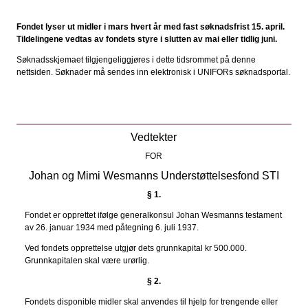
Fondet lyser ut midler i mars hvert år med fast søknadsfrist 15. april.
Tildelingene vedtas av fondets styre i slutten av mai eller tidlig juni.
Søknadsskjemaet tilgjengeliggjøres i dette tidsrommet på denne
nettsiden. Søknader må sendes inn elektronisk i UNIFORs søknadsportal.
Vedtekter
FOR
Johan og Mimi Wesmanns Understøttelsesfond STI
§ 1.
Fondet er opprettet ifølge generalkonsul Johan Wesmanns testament
av 26. januar 1934 med påtegning 6. juli 1937.
Ved fondets opprettelse utgjør dets grunnkapital kr 500.000.
Grunnkapitalen skal være urørlig.
§ 2.
Fondets disponible midler skal anvendes til hjelp for trengende eller