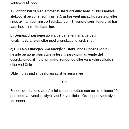
vanskelig stillede:
a) Fortrinnsvis til medlemmer av testators eller hans hustrus norske
slekt og til personer som i minst 5 år har vært ansatt hos testator eller
i noe av ham administrert selskap samt til tjenere som i lengre tid har
vært hos ham eller hans hustru.
b) Dernest til personer som arbeider eller har arbeidet i
forsikringsbransjen eller med vitenskapelig forskning.
c) Hvis avkastningen ikke medgår til støtte for de under a) og b)
nevnte personer, kan styret etter sitt frie skjønn anvende det
overskytende til hjelp for andre trengende eller vanskelig stillede i
eller ved Oslo.
Utdeling av midler besluttes av stiftelsens styre.
§ 3.
Fondet skal ha et styre på minimum tre medlemmer og maksimum 10
personer. Universitetsstyret ved Universitetet i Oslo oppnevner styre
for fondet.