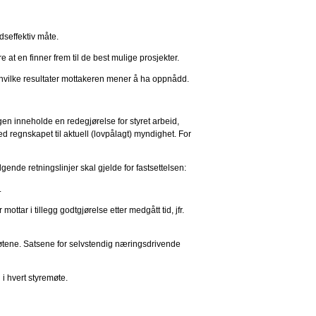
dseffektiv måte.
re at en finner frem til de best mulige prosjekter.
om hvilke resultater mottakeren mener å ha oppnådd.
gen inneholde en redegjørelse for styret arbeid,
 regnskapet til aktuell (lovpålagt) myndighet. For
gende retningslinjer skal gjelde for fastsettelsen:
.
ttar i tillegg godtgjørelse etter medgått tid, jfr.
remøtene. Satsene for selvstendig næringsdrivende
 i hvert styremøte.