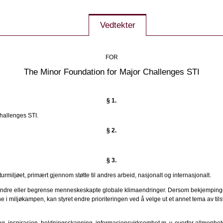
Vedtekter
FOR
The Minor Foundation for Major Challenges STI
§ 1.
Challenges STI.
§ 2.
§ 3.
turmiljøet, primært gjennom støtte til andres arbeid, nasjonalt og internasjonalt.
l å hindre eller begrense menneskeskapte globale klimaendringer. Dersom bekjemp
gene i miljøkampen, kan styret endre prioriteringen ved å velge ut et annet tema av
ning, inspirasjon, holdningsskapning, informasjonsvirksomhet m. v. overfor allmenhe