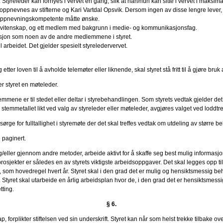
Styreleder kan fornyes i vervet en gang, slik at han/hun kan sitte i vervet i maksimal
ilie oppnevnes av stifterne og Kari Vartdal Opsvik. Dersom ingen av disse lengre leve
 oppnevningskompetente måtte ønske.
turvitenskap, og ett medlem med bakgrunn i medie- og kommunikasjonsfag.
usjon som noen av de andre medlemmene i styret.
 arbeidet. Det gjelder spesielt styreledervervet.
 etter loven til å avholde telemøter eller liknende, skal styret stå fritt til å gjøre b
er styret en møteleder.
mene er til stedet eller deltar i styrebehandlingen. Som styrets vedtak gjelder det 
stemmetallet likt ved valg av styreleder eller møteleder, avgjøres valget ved loddtr
å sørge for fulltallighet i styremøte der det skal treffes vedtak om utdeling av større be
 paginert.
og/eller gjennom andre metoder, arbeide aktivt for å skaffe seg best mulig informasj
prosjekter er således en av styrets viktigste arbeidsoppgaver. Det skal legges opp til
r, som hovedregel hvert år. Styret skal i den grad det er mulig og hensiktsmessig b
dre. Styret skal utarbeide en årlig arbeidsplan hvor de, i den grad det er hensiktsmess
tting.
§ 6.
p, forplikter stiftelsen ved sin underskrift. Styret kan når som helst trekke tilbake 