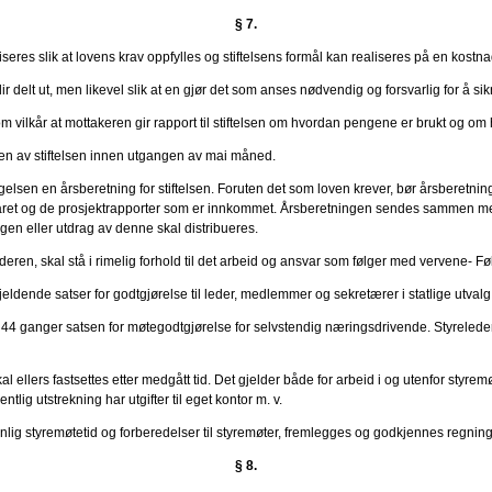
§ 7.
eres slik at lovens krav oppfylles og stiftelsens formål kan realiseres på en kostna
lir delt ut, men likevel slik at en gjør det som anses nødvendig og forsvarlig for å sik
 som vilkår at mottakeren gir rapport til stiftelsen om hvordan pengene er brukt og 
iften av stiftelsen innen utgangen av mai måned.
ggelsen en årsberetning for stiftelsen. Foruten det som loven krever, bør årsberetnin
gsåret og de prosjektrapporter som er innkommet. Årsberetningen sendes sammen med
ingen eller utdrag av denne skal distribueres.
deren, skal stå i rimelig forhold til det arbeid og ansvar som følger med vervene- Føl
gjeldende satser for godtgjørelse til leder, medlemmer og sekretærer i statlige utvalg
e 44 ganger satsen for møtegodtgjørelse for selvstendig næringsdrivende. Styreleder mo
al ellers fastsettes etter medgått tid. Det gjelder både for arbeid i og utenfor sty
lig utstrekning har utgifter til eget kontor m. v.
anlig styremøtetid og forberedelser til styremøter, fremlegges og godkjennes regning
§ 8.