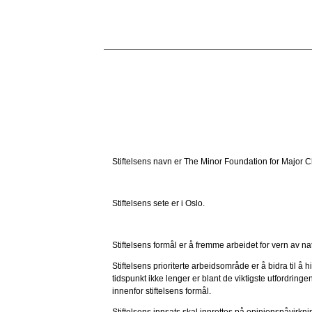
Stiftelsens navn er The Minor Foundation for Major 
Stiftelsens sete er i Oslo.
Stiftelsens formål er å fremme arbeidet for vern av na
Stiftelsens prioriterte arbeidsområde er å bidra ti
tidspunkt ikke lenger er blant de viktigste utfordrin
innenfor stiftelsens formål.
Stiftelsens innsats skal innrettes på opinionspåvirk