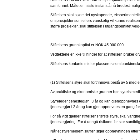
samfunnet. Målet er i siste instans å nå bredest mul
Stiftelsen skal støtte det nyskapende, eksperimentell
om prosjekter som ellers vanskelig vil kunne realisere
større prosjekter, skal stiftelsen i utgangspunktet velg
Stiftelsens grunnkapital er NOK 45 000 000.
Vedtektene er ikke til hinder for at stiftelsen bruker 
Stiftelsens kontante midler plasseres som bankinnsku
(1) Stiftelsens styre skal fortrinnsvis bestå av 5 me
Av praktiske og økonomiske grunner bør styrets med
Styreleder tjenestegjør i 3 år og kan gjenoppnevnes 
tjenestegjør i 2 år og kan gjenoppnevnes en gang for
For så vidt gjelder stiftelsens første styre, skal var
tjenestegjøring. For å unngå risikoen for stor samtidi
Når et styremedlem slutter, skjer oppnevningen etter