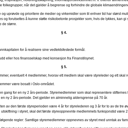
ige folkegrupper, når det gjelder å begrense og forhindre de globale klimaendringen
e og uprøvde og prioritere de medier og virkemidler som til enhver tid har størst mu
s og forutsettes å kunne støtte risikobetonte prosjekter som, hvis de lykkes, kan gi s
e de større.
§ 4.
grunnkapitalen for å realisere sine vedtektsfestede formål.
dd eller hos finansselskap med konsesjon fra Finanstilsynet.
§ 5.
dlemmer, eventuelt 4 medlemmer, hvorav ett medlem skal være styreleder og ett skal re
lemmer være bosatt i Oslo-området.
en gang for en ny 2 års-periode. Styremedlemmer som skal representere stifternes f
 en ny 2 års-periode. Det gjelder en alminnelig aldersgrense på 70 år.
igheten av den første styreperioden være 4 år for styrelederen og 3 år for to av de 
g utskiftning i styret, skal det første styreoppnevnte medlemmets funksjonstid være 
 følgende regler: Samtlige styremedlemmer oppnevnes av styret med unntak av famili