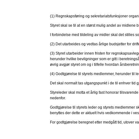
(1) Regnskapsføring og sekretariatsfunksjoner organis
Styret skal se til at en størst mulig andel av midlene b
I forbindelse med tildeling av midler skal det stilles
(2) Det utarbeides og vedtas årlige budsjetter for dr
(3) Styret utarbeider innen fristen for regnskapsavle
herunder hvilke bevilgninger som er gitt i beretnin
øvrig avgjør styret om og i tilfelle hvordan årsberetn
(4) Godtgjørelse til styrets medlemmer, herunder til le
Det skal normalt tas utgangspunkt i de til enhver tid 
Styreleder skal motta et årlig fast honorar tilsvarend
nedenfor.
Godtgjørelse til styrets leder og styrets medlemmer sk
benyttes der dette er aktuelt hvis vedkommende i vesent
For godtgjørelse beregnet etter medgått tid, utover v