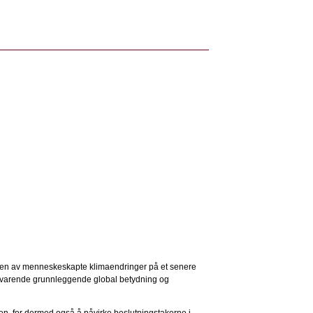
ingen av menneskeskapte klimaendringer på et senere
 tilsvarende grunnleggende global betydning og
ten, for dermed også å påvirke beslutningstakerne i