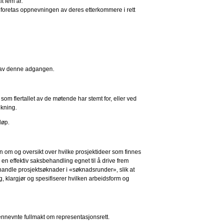
t fem år.
r, foretas oppnevningen av deres etterkommere i rett
ruk av denne adgangen.
som flertallet av de møtende har stemt for, eller ved
ekning.
løp.
on om og oversikt over hvilke prosjektideer som finnes
 en effektiv saksbehandling egnet til å drive frem
ehandle prosjektsøknader i «søknadsrunder», slik at
ig, klargjør og spesifiserer hvilken arbeidsform og
ovennevnte fullmakt om representasjonsrett.