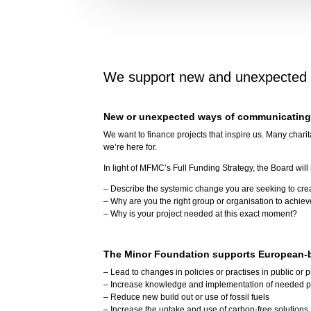
We support new and unexpected w
New or unexpected ways of communicatin
We want to finance projects that inspire us. Many char
we’re here for.
In light of MFMC’s Full Funding Strategy, the Board will
– Describe the systemic change you are seeking to cre
– Why are you the right group or organisation to achie
– Why is your project needed at this exact moment?
The Minor Foundation supports European-b
– Lead to changes in policies or practises in public or p
–
Increase knowledge and implementation of needed po
– Reduce new build out or use of fossil fuels
– Increase the uptake and use of carbon-free solutions