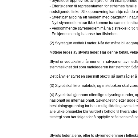
- Styreleder oppnevnes av styret for en treårsperiode. 
- Etterfølgeren til representanten for stifternes fam
nedstigende linke. Slik oppnevning kan skje når de
- Styret bør alltid ha ett medlem med bakgrunn i na
- Nytt styremedlem bør ikke komme fra samme instit
- Vedkommende styremedlem må ha tilstrekkelig tid til
- En kjønnsmessig balanse bør tilstrebes.
(2) Styret gjør vedtak i møter. Når det måtte bli adgang
Møtene ledes av styrets leder. Har denne forfall, velg
Styret er vedtaksført når mer enn halvparten av medlem
stemmelikhet det som møtelederen har stemt for. Står 
Det påhviler styret en særskilt plikt til så sant råd er 
(3) Styret skal føre møtebok, og møteboken skal være
(4) Styret skal gjennom offentlige utlysningsrunder, 
nasjonalt og internasjonalt. Søking/leting etter gode 
beslutningsgrunnlag for best mulig tildeling av midle
alle ulike prosjekter blir vurdert i forhold til hveran
strategi som bør følges for å oppfylle stiftelsens målse
Styrets leder alene, eller to styremedlemmer i felleska