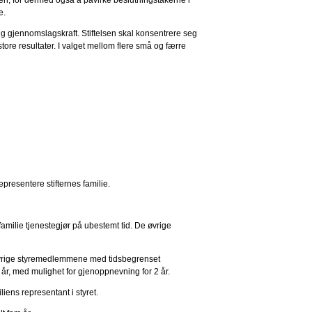
e.
lig gjennomslagskraft. Stiftelsen skal konsentrere seg
tore resultater. I valget mellom flere små og færre
presentere stifternes familie.
amilie tjenestegjør på ubestemt tid. De øvrige
tre øvrige styremedlemmene med tidsbegrenset
2 år, med mulighet for gjenoppnevning for 2 år.
ens representant i styret.