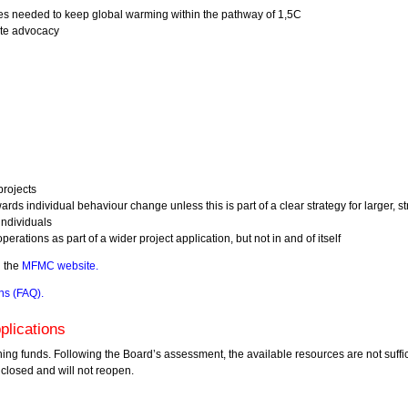
icies needed to keep global warming within the pathway of 1,5C
ate advocacy
projects
ds individual behaviour change unless this is part of a clear strategy for larger, st
individuals
rations as part of a wider project application, but not in and of itself
n the
MFMC website
.
ons (FAQ).
pplications
ining funds. Following the Board’s assessment, the available resources are not suff
 closed and will not reopen.