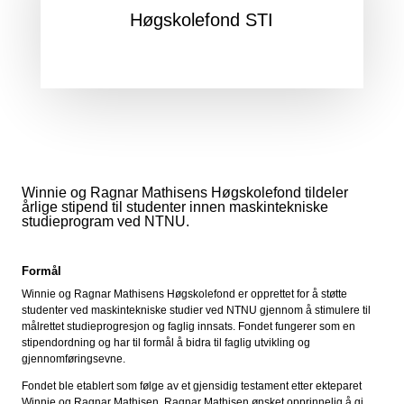
Høgskolefond STI
Winnie og Ragnar Mathisens Høgskolefond tildeler
årlige stipend til studenter innen maskintekniske
studieprogram ved NTNU.
Formål
Winnie og Ragnar Mathisens Høgskolefond er opprettet for å støtte
studenter ved maskintekniske studier ved NTNU gjennom å stimulere til
målrettet studieprogresjon og faglig innsats. Fondet fungerer som en
stipendordning og har til formål å bidra til faglig utvikling og
gjennomføringsevne.
Fondet ble etablert som følge av et gjensidig testament etter ekteparet
Winnie og Ragnar Mathisen. Ragnar Mathisen ønsket opprinnelig å gi