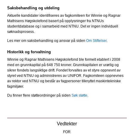
Saksbehandling og utdeling
Aktuelle kandidater identifiseres av fagkomiteen for Winnie og Ragnar
Mathisens Høgskolefond basert på opplysninger fra NTNUs
studentdatabase og i samarbeid med NTNU. Det er ingen individuell
søknadsprosess.
Les mer om saksbehandling og ansvar på siden
Om Stiftelser
.
Historikk og forvaltning
Winnie og Ragnar Mathisens Høgskolefond ble formelt etablert i 2008
med en grunnkapital på 648 750 kroner. Grunnkapitalen er urørlig og
sikrer fondets langsiktige drift. Fondet forvaltes av et styre oppnevnt av
styret ved NTNU og administreres av UNIFOR. Fagkomiteen oppnevnes
av rektor ved NTNU og består av fagpersoner tilknyttet maskintekniske
fagmiljøer.
Du finner flere støtteordninger på siden
Søk støtte
.
Vedtekter
FOR