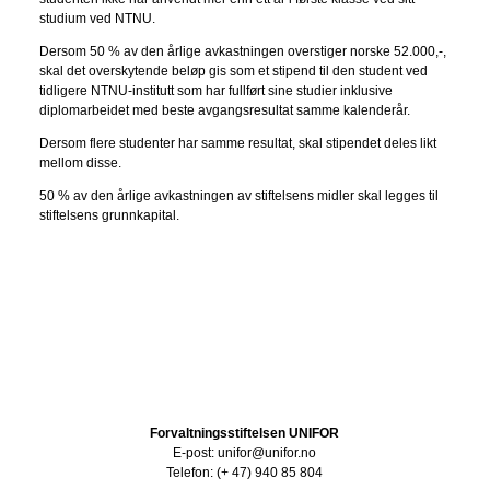
studium ved NTNU.
Dersom 50 % av den årlige avkastningen overstiger norske 52.000,-,
skal det overskytende beløp gis som et stipend til den student ved
tidligere NTNU-institutt som har fullført sine studier inklusive
diplomarbeidet med beste avgangsresultat samme kalenderår.
Dersom flere studenter har samme resultat, skal stipendet deles likt
mellom disse.
50 % av den årlige avkastningen av stiftelsens midler skal legges til
stiftelsens grunnkapital.
Forvaltningsstiftelsen UNIFOR
E-post: unifor@unifor.no
Telefon: (+ 47) 940 85 804