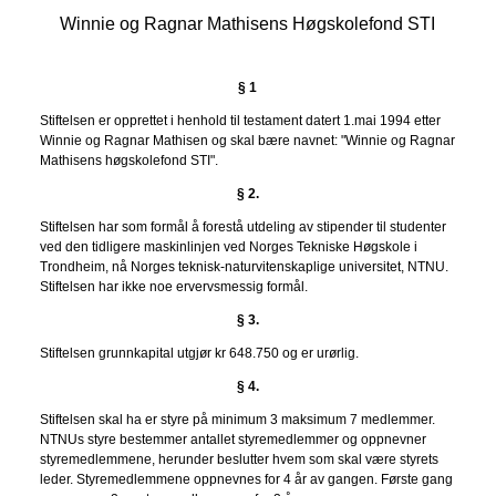
Winnie og Ragnar Mathisens Høgskolefond STI
§ 1
Stiftelsen er opprettet i henhold til testament datert 1.mai 1994 etter
Winnie og Ragnar Mathisen og skal bære navnet: "Winnie og Ragnar
Mathisens høgskolefond STI".
§ 2.
Stiftelsen har som formål å forestå utdeling av stipender til studenter
ved den tidligere maskinlinjen ved Norges Tekniske Høgskole i
Trondheim, nå Norges teknisk-naturvitenskaplige universitet, NTNU.
Stiftelsen har ikke noe ervervsmessig formål.
§ 3.
Stiftelsen grunnkapital utgjør kr 648.750 og er urørlig.
§ 4.
Stiftelsen skal ha er styre på minimum 3 maksimum 7 medlemmer.
NTNUs styre bestemmer antallet styremedlemmer og oppnevner
styremedlemmene, herunder beslutter hvem som skal være styrets
leder. Styremedlemmene oppnevnes for 4 år av gangen. Første gang