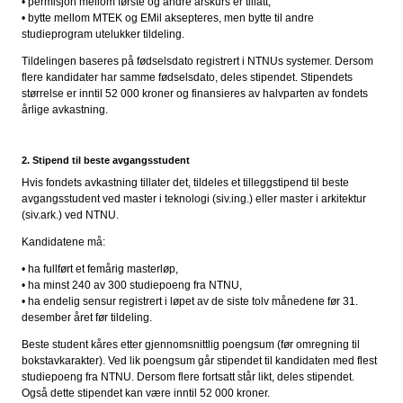
• permisjon mellom første og andre årskurs er tillatt,
• bytte mellom MTEK og EMil aksepteres, men bytte til andre
studieprogram utelukker tildeling.
Tildelingen baseres på fødselsdato registrert i NTNUs systemer. Dersom
flere kandidater har samme fødselsdato, deles stipendet. Stipendets
størrelse er inntil 52 000 kroner og finansieres av halvparten av fondets
årlige avkastning.
2. Stipend til beste avgangsstudent
Hvis fondets avkastning tillater det, tildeles et tilleggstipend til beste
avgangsstudent ved master i teknologi (siv.ing.) eller master i arkitektur
(siv.ark.) ved NTNU.
Kandidatene må:
• ha fullført et femårig masterløp,
• ha minst 240 av 300 studiepoeng fra NTNU,
• ha endelig sensur registrert i løpet av de siste tolv månedene før 31.
desember året før tildeling.
Beste student kåres etter gjennomsnittlig poengsum (før omregning til
bokstavkarakter). Ved lik poengsum går stipendet til kandidaten med flest
studiepoeng fra NTNU. Dersom flere fortsatt står likt, deles stipendet.
Også dette stipendet kan være inntil 52 000 kroner.