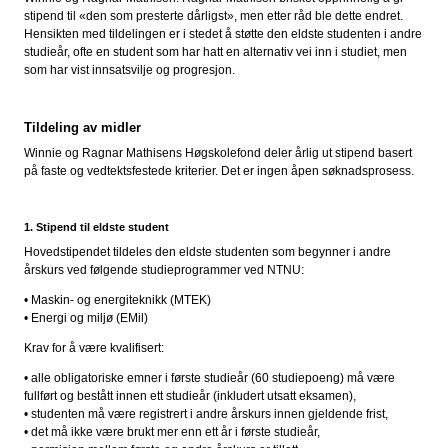
stipend til «den som presterte dårligst», men etter råd ble dette endret.
Hensikten med tildelingen er i stedet å støtte den eldste studenten i andre
studieår, ofte en student som har hatt en alternativ vei inn i studiet, men
som har vist innsatsvilje og progresjon.
Tildeling av midler
Winnie og Ragnar Mathisens Høgskolefond deler årlig ut stipend basert
på faste og vedtektsfestede kriterier. Det er ingen åpen søknadsprosess.
1. Stipend til eldste student
Hovedstipendet tildeles den eldste studenten som begynner i andre
årskurs ved følgende studieprogrammer ved NTNU:
• Maskin- og energiteknikk (MTEK)
• Energi og miljø (EMil)
Krav for å være kvalifisert:
• alle obligatoriske emner i første studieår (60 studiepoeng) må være
fullført og bestått innen ett studieår (inkludert utsatt eksamen),
• studenten må være registrert i andre årskurs innen gjeldende frist,
• det må ikke være brukt mer enn ett år i første studieår,