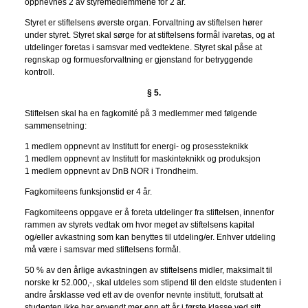
oppnevnes 2 av styremedlemmene for 2 år.
Styret er stiftelsens øverste organ. Forvaltning av stiftelsen hører
under styret. Styret skal sørge for at stiftelsens formål ivaretas, og at
utdelinger foretas i samsvar med vedtektene. Styret skal påse at
regnskap og formuesforvaltning er gjenstand for betryggende
kontroll.
§ 5.
Stiftelsen skal ha en fagkomité på 3 medlemmer med følgende
sammensetning:
1 medlem oppnevnt av Institutt for energi- og prosessteknikk
1 medlem oppnevnt av Institutt for maskinteknikk og produksjon
1 medlem oppnevnt av DnB NOR i Trondheim.
Fagkomiteens funksjonstid er 4 år.
Fagkomiteens oppgave er å foreta utdelinger fra stiftelsen, innenfor
rammen av styrets vedtak om hvor meget av stiftelsens kapital
og/eller avkastning som kan benyttes til utdeling/er. Enhver utdeling
må være i samsvar med stiftelsens formål.
50 % av den årlige avkastningen av stiftelsens midler, maksimalt til
norske kr 52.000,-, skal utdeles som stipend til den eldste studenten i
andre årsklasse ved ett av de ovenfor nevnte institutt, forutsatt at
studenten ikke har anvendt mer enn ett år i første klasse ved sitt