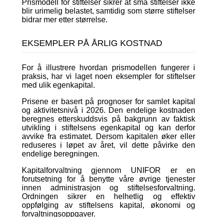
Prismodell for stiftelser sikrer at små stiftelser ikke
blir urimelig belastet, samtidig som større stiftelser
bidrar mer etter størrelse.
EKSEMPLER PÅ ÅRLIG KOSTNAD
For å illustrere hvordan prismodellen fungerer i
praksis, har vi laget noen eksempler for stiftelser
med ulik egenkapital.
Prisene er basert på prognoser for samlet kapital
og aktivitetsnivå i 2026. Den endelige kostnaden
beregnes etterskuddsvis på bakgrunn av faktisk
utvikling i stiftelsens egenkapital og kan derfor
avvike fra estimatet. Dersom kapitalen øker eller
reduseres i løpet av året, vil dette påvirke den
endelige beregningen.
Kapitalforvaltning gjennom UNIFOR er en
forutsetning for å benytte våre øvrige tjenester
innen administrasjon og stiftelsesforvaltning.
Ordningen sikrer en helhetlig og effektiv
oppfølging av stiftelsens kapital, økonomi og
forvaltningsoppgaver.