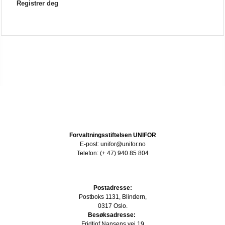
Registrer deg
Forvaltningsstiftelsen UNIFOR
E-post: unifor@unifor.no
Telefon: (+ 47) 940 85 804
Postadresse:
Postboks 1131, Blindern,
0317 Oslo.
Besøksadresse:
Fridtjof Nansens vei 19