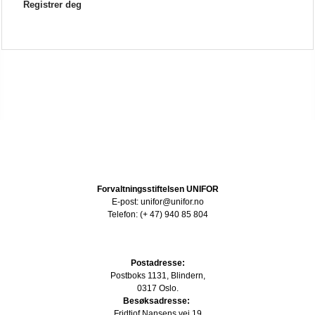
Registrer deg
Forvaltningsstiftelsen UNIFOR
E-post: unifor@unifor.no
Telefon: (+ 47) 940 85 804
Postadresse:
Postboks 1131, Blindern,
0317 Oslo.
Besøksadresse:
Fridtjof Nansens vei 19