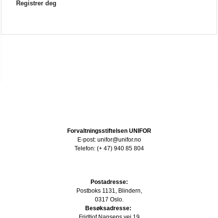
Registrer deg
Forvaltningsstiftelsen UNIFOR
E-post: unifor@unifor.no
Telefon: (+ 47) 940 85 804
Postadresse:
Postboks 1131, Blindern,
0317 Oslo.
Besøksadresse:
Fridtjof Nansens vei 19