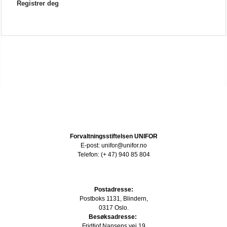
Registrer deg
Forvaltningsstiftelsen UNIFOR
E-post: unifor@unifor.no
Telefon: (+ 47) 940 85 804
Postadresse:
Postboks 1131, Blindern,
0317 Oslo.
Besøksadresse:
Fridtjof Nansens vei 19