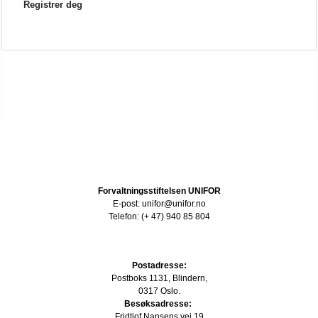
Registrer deg
Forvaltningsstiftelsen UNIFOR
E-post: unifor@unifor.no
Telefon: (+ 47) 940 85 804
Postadresse:
Postboks 1131, Blindern,
0317 Oslo.
Besøksadresse:
Fridtjof Nansens vei 19