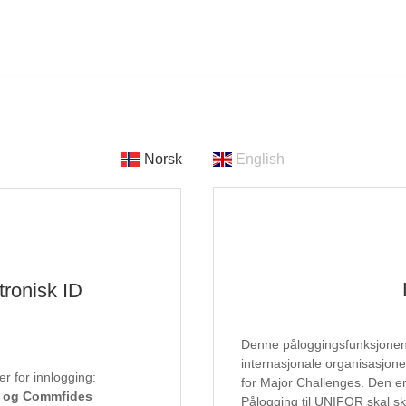
Norsk
English
tronisk ID
Denne påloggingsfunksjonen e
internasjonale organisasjon
r for innlogging:
for Major Challenges. Den er 
D og Commfides
Pålogging til UNIFOR skal sk