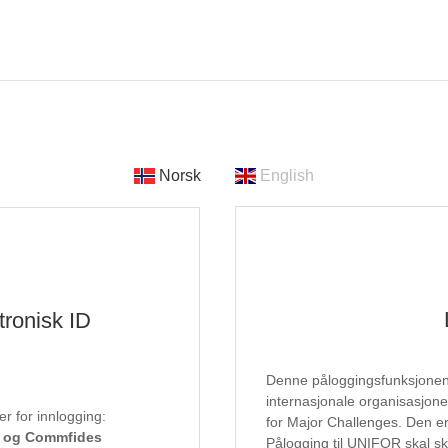
Norsk
English
tronisk ID
Denne påloggingsfunksjonen e
internasjonale organisasjon
r for innlogging:
for Major Challenges. Den er 
D og Commfides
Pålogging til UNIFOR skal sk