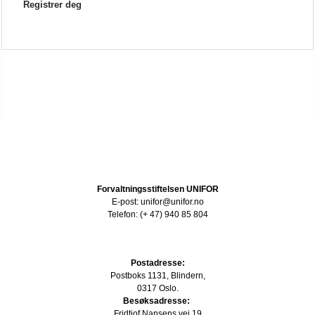
Registrer deg
Forvaltningsstiftelsen UNIFOR
E-post: unifor@unifor.no
Telefon: (+ 47) 940 85 804
Postadresse:
Postboks 1131, Blindern,
0317 Oslo.
Besøksadresse:
Fridtjof Nansens vei 19