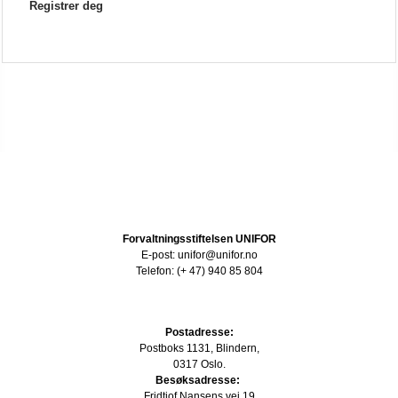
Registrer deg
Forvaltningsstiftelsen UNIFOR
E-post: unifor@unifor.no
Telefon: (+ 47) 940 85 804
Postadresse:
Postboks 1131, Blindern,
0317 Oslo.
Besøksadresse:
Fridtjof Nansens vei 19