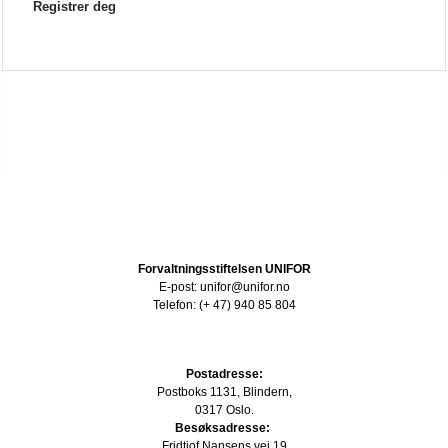
Registrer deg
Forvaltningsstiftelsen UNIFOR
E-post: unifor@unifor.no
Telefon: (+ 47) 940 85 804
Postadresse:
Postboks 1131, Blindern,
0317 Oslo.
Besøksadresse:
Fridtjof Nansens vei 19