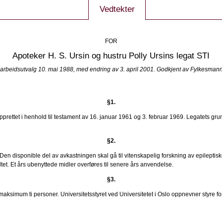
Vedtekter
FOR
Apoteker H. S. Ursin og hustru Polly Ursins legat STI
arbeidsutvalg 10. mai 1988, med endring av 3. april 2001. Godkjent av Fylkesman
§1.
pprettet i henhold til testament av 16. januar 1961 og 3. februar 1969. Legatets grun
§2.
Den disponible del av avkastningen skal gå til vitenskapelig forskning av epileptiske
ltet. Et års ubenyttede midler overføres til senere års anvendelse.
§3.
aksimum ti personer. Universitetsstyret ved Universitetet i Oslo oppnevner styre for