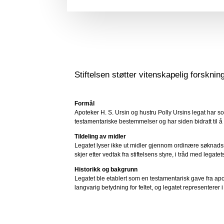
Stiftelsen støtter vitenskapelig forskni
Formål
Apoteker H. S. Ursin og hustru Polly Ursins legat har so
testamentariske bestemmelser og har siden bidratt til å
Tildeling av midler
Legatet lyser ikke ut midler gjennom ordinære søknadsrun
skjer etter vedtak fra stiftelsens styre, i tråd med legate
Historikk og bakgrunn
Legatet ble etablert som en testamentarisk gave fra apo
langvarig betydning for feltet, og legatet representerer 