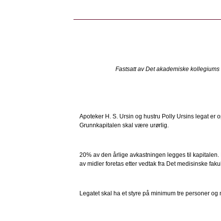
Fastsatt av Det akademiske kollegiums 
Apoteker H. S. Ursin og hustru Polly Ursins legat er o
Grunnkapitalen skal være urørlig.
20% av den årlige avkastningen legges til kapitalen. 
av midler foretas etter vedtak fra Det medisinske faku
Legatet skal ha et styre på minimum tre personer og m