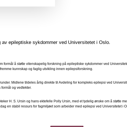
ng av epileptiske sykdommer ved Universitetet i Oslo.
m formål å støtte vitenskapelig forskning på epileptiske sykdommer ved Universitetet 
 fremme kunnskap og faglig utvikling innen epilepsiforskning.
der. Midlene tildeles årlig direkte til Avdeling for kompleks epilepsi ved Universit
ts formål og vedtekter.
teker H. S. Ursin og hans ektefelle Polly Ursin, med et tydelig ønske om å støtte me
i dag en stabil ressurs for fagmiljøet som arbeider med epilepsi ved Universitetet i O