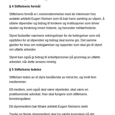
§ 4 Stiftelsens formål
Stiftelsens formål er i overenstemmelse med de interesser hos
avdøde arkitekt Eugen Nielsen som lå bak hans samling av våpen, å
utdele stipendier og bidrag til forskere og institusjoner som driver
studier og forskning innen historie, og herunder militærhistorie.
Styret fastsetter nærmere retningslinjer for de betingelser som må
oppfylles for at stipendier og bidrag skal kunne gis. Det samme
gjelder for krav om redegjørelser og rapporter som skal gis til styret
om utførte arbeider.
Styret kan også gi bidrag til enkeltpersoner på grunnlag av utførte
arbeider, når dette ansees rimelig.
§ 5 Stiftelsens ledelse
Stiftelsen ledes av et styre bestående av minst tre, og inntil fem
medlemmer.
Ett medlem, som også skal være styreleder, skal være en
praktiserende advokat. Han skal fungere som stiftelsens
forretningsfører.
Ett styremedlem bør tilhøre arkitekt Eugen Nielsens slekt.
Tredje og fjerde styremedlem skal ha særlig kunnskap på det