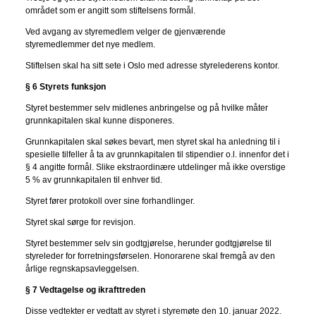
området som er angitt som stiftelsens formål.
Ved avgang av styremedlem velger de gjenværende
styremedlemmer det nye medlem.
Stiftelsen skal ha sitt sete i Oslo med adresse styrelederens kontor.
§ 6 Styrets funksjon
Styret bestemmer selv midlenes anbringelse og på hvilke måter
grunnkapitalen skal kunne disponeres.
Grunnkapitalen skal søkes bevart, men styret skal ha anledning til i
spesielle tilfeller å ta av grunnkapitalen til stipendier o.l. innenfor det i
§ 4 angitte formål. Slike ekstraordinære utdelinger må ikke overstige
5 % av grunnkapitalen til enhver tid.
Styret fører protokoll over sine forhandlinger.
Styret skal sørge for revisjon.
Styret bestemmer selv sin godtgjørelse, herunder godtgjørelse til
styreleder for forretningsførselen. Honorarene skal fremgå av den
årlige regnskapsavleggelsen.
§ 7 Vedtagelse og ikrafttreden
Disse vedtekter er vedtatt av styret i styremøte den 10. januar 2022.