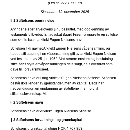
(Org.nr. 977 130 638)
Sist endret 19. november 2025
§ 1 Stiftelsens opprinnelse
Arvingene etter arvelovens § 48 besluttet, med godkjenning av
testamentsfullbyrder, h.r. advokat Baard Frøen, å opprette en stiftelse
som skulle bære arkitekt Eugen Nielsens navn.
Stiftelsen fikk navnet Arkitekt Eugen Nielsens våpensamling, og
hadde sitt utspring i en våpensamling gitt av arkitekt Eugen Nielsen
ved testament av 25. juli 1952. Ved senere enstemmig beslutning i
stiftelsens styre er våpensamlingen dels solgt, dels overdratt som
gave til Forsvarsmuseet.
Stiftelsens navn er i dag Arkitekt Eugen Nielsens Stiftelse. Stiftelsen
består ikke lenger av gjenstander, men av kapital. Dette har
nødvendiggjort en omdanning av statuttene i henhold til
stiftelseslovens kap. VI.
§ 2 Stiftelsens navn
Stiftelsens navn er Arkitekt Eugen Nielsens Stiftelse.
§ 3 Stiftelsens forvaltnings- og grunnkapital
Stiftelsens grunnkapital utgjør NOK 4.707.853.