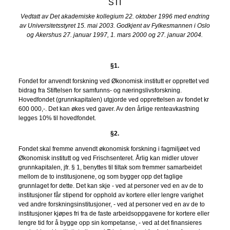
STI
Vedtatt av Det akademiske kollegium 22. oktober 1996 med endring
av Universitetsstyret 15. mai 2003. Godkjent av Fylkesmannen i Oslo
og Akershus 27. januar 1997, 1. mars 2000 og 27. januar 2004.
§1.
Fondet for anvendt forskning ved Økonomisk institutt er opprettet ved
bidrag fra Stiftelsen for samfunns- og næringslivsforskning.
Hovedfondet (grunnkapitalen) utgjorde ved opprettelsen av fondet kr
600 000,-. Det kan økes ved gaver. Av den årlige renteavkastning
legges 10% til hovedfondet.
§2.
Fondet skal fremme anvendt økonomisk forskning i fagmiljøet ved
Økonomisk institutt og ved Frischsenteret. Årlig kan midler utover
grunnkapitalen, jfr. § 1, benyttes til tiltak som fremmer samarbeidet
mellom de to institusjonene, og som bygger opp det faglige
grunnlaget for dette. Det kan skje - ved at personer ved en av de to
institusjoner får stipend for opphold av kortere eller lengre varighet
ved andre forskningsinstitusjoner, - ved at personer ved en av de to
institusjoner kjøpes fri fra de faste arbeidsoppgavene for kortere eller
lengre tid for å bygge opp sin kompetanse, - ved at det finansieres