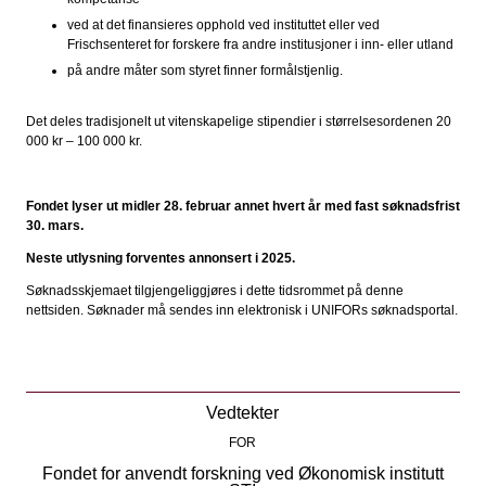
ved at det finansieres opphold ved instituttet eller ved
Frischsenteret for forskere fra andre institusjoner i inn- eller utland
på andre måter som styret finner formålstjenlig.
Det deles tradisjonelt ut vitenskapelige stipendier i størrelsesordenen 20
000 kr – 100 000 kr.
Fondet lyser ut midler 28. februar annet hvert år med fast søknadsfrist
30. mars.
Neste utlysning forventes annonsert i 2025.
Søknadsskjemaet tilgjengeliggjøres i dette tidsrommet på denne
nettsiden. Søknader må sendes inn elektronisk i UNIFORs søknadsportal.
Vedtekter
FOR
Fondet for anvendt forskning ved Økonomisk institutt