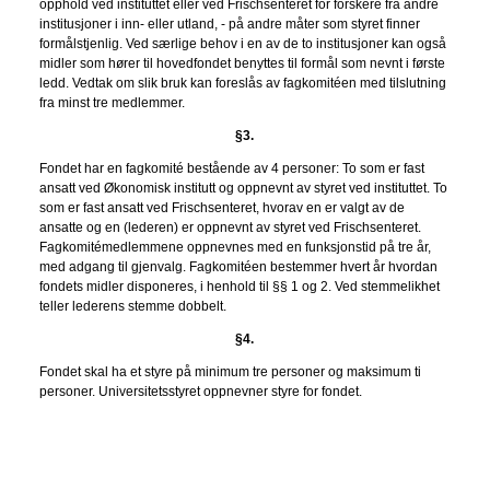
opphold ved instituttet eller ved Frischsenteret for forskere fra andre
institusjoner i inn- eller utland, - på andre måter som styret finner
formålstjenlig. Ved særlige behov i en av de to institusjoner kan også
midler som hører til hovedfondet benyttes til formål som nevnt i første
ledd. Vedtak om slik bruk kan foreslås av fagkomitéen med tilslutning
fra minst tre medlemmer.
§3.
Fondet har en fagkomité bestående av 4 personer: To som er fast
ansatt ved Økonomisk institutt og oppnevnt av styret ved instituttet. To
som er fast ansatt ved Frischsenteret, hvorav en er valgt av de
ansatte og en (lederen) er oppnevnt av styret ved Frischsenteret.
Fagkomitémedlemmene oppnevnes med en funksjonstid på tre år,
med adgang til gjenvalg. Fagkomitéen bestemmer hvert år hvordan
fondets midler disponeres, i henhold til §§ 1 og 2. Ved stemmelikhet
teller lederens stemme dobbelt.
§4.
Fondet skal ha et styre på minimum tre personer og maksimum ti
personer. Universitetsstyret oppnevner styre for fondet.