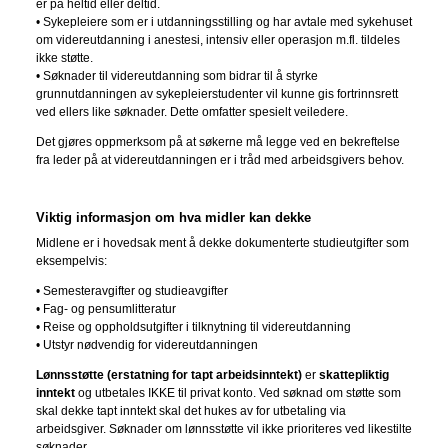
er på heltid eller deltid.
• Sykepleiere som er i utdanningsstilling og har avtale med sykehuset
om videreutdanning i anestesi, intensiv eller operasjon m.fl. tildeles
ikke støtte.
• Søknader til videreutdanning som bidrar til å styrke
grunnutdanningen av sykepleierstudenter vil kunne gis fortrinnsrett
ved ellers like søknader. Dette omfatter spesielt veiledere.
Det gjøres oppmerksom på at søkerne må legge ved en bekreftelse
fra leder på at videreutdanningen er i tråd med arbeidsgivers behov.
Viktig informasjon om hva midler kan dekke
Midlene er i hovedsak ment å dekke dokumenterte studieutgifter som
eksempelvis:
• Semesteravgifter og studieavgifter
• Fag- og pensumlitteratur
• Reise og oppholdsutgifter i tilknytning til videreutdanning
• Utstyr nødvendig for videreutdanningen
Lønnsstøtte (erstatning for tapt arbeidsinntekt)
er
skattepliktig
inntekt
og utbetales IKKE til privat konto. Ved søknad om støtte som
skal dekke tapt inntekt skal det hukes av for utbetaling via
arbeidsgiver. Søknader om lønnsstøtte vil ikke prioriteres ved likestilte
søknader.