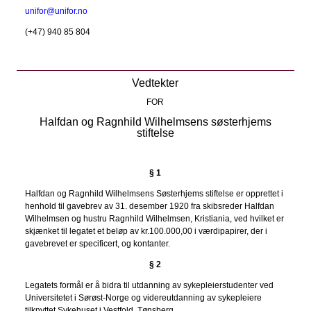
unifor@unifor.no
(+47) 940 85 804
Vedtekter
FOR
Halfdan og Ragnhild Wilhelmsens søsterhjems
stiftelse
§ 1
Halfdan og Ragnhild Wilhelmsens Søsterhjems stiftelse er opprettet i
henhold til gavebrev av 31. desember 1920 fra skibsreder Halfdan
Wilhelmsen og hustru Ragnhild Wilhelmsen, Kristiania, ved hvilket er
skjænket til legatet et beløp av kr.100.000,00 i værdipapirer, der i
gavebrevet er specificert, og kontanter.
§ 2
Legatets formål er å bidra til utdanning av sykepleierstudenter ved
Universitetet i Sørøst-Norge og videreutdanning av sykepleiere
tilknyttet Sykehuset i Vestfold, Tønsberg.