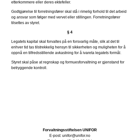
etterkommere eller deres ektefeller.
Godtgjørelse til forretningsfører skal stå i rimelig forhold til det arbeid
og ansvar som følger med vervet eller stillingen. Forretningsfører
tilsettes av styret.
§ 4
Legatets kapital skal forvaltes på en forsvarlig måte, slik at det til
enhver tid tas tilstrekkelig hensyn til sikkerheten og muligheten for å
oppnå en tilfredsstillende avkastning for å ivareta legatets formål.
Styret skal påse at regnskap og formuesforvaltning er gjenstand for
betryggende kontroll.
Forvaltningsstiftelsen UNIFOR
E-post: unifor@unifor.no