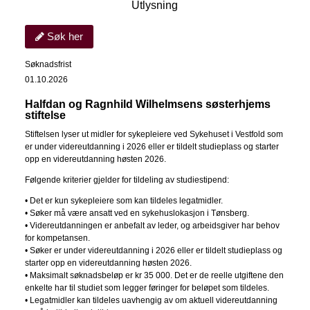
Utlysning
Søk her
Søknadsfrist
01.10.2026
Halfdan og Ragnhild Wilhelmsens søsterhjems
stiftelse
Stiftelsen lyser ut midler for sykepleiere ved Sykehuset i Vestfold som
er under videreutdanning i 2026 eller er tildelt studieplass og starter
opp en videreutdanning høsten 2026.
Følgende kriterier gjelder for tildeling av studiestipend:
• Det er kun sykepleiere som kan tildeles legatmidler.
• Søker må være ansatt ved en sykehuslokasjon i Tønsberg.
• Videreutdanningen er anbefalt av leder, og arbeidsgiver har behov
for kompetansen.
• Søker er under videreutdanning i 2026 eller er tildelt studieplass og
starter opp en videreutdanning høsten 2026.
• Maksimalt søknadsbeløp er kr 35 000. Det er de reelle utgiftene den
enkelte har til studiet som legger føringer for beløpet som tildeles.
• Legatmidler kan tildeles uavhengig av om aktuell videreutdanning