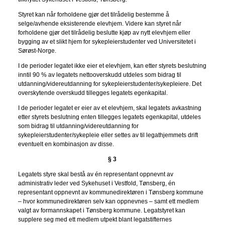
Styret kan når forholdene gjør det tilrådelig bestemme å
selge/avhende eksisterende elevhjem. Videre kan styret når
forholdene gjør det tilrådelig beslutte kjøp av nytt elevhjem eller
bygging av et slikt hjem for sykepleierstudenter ved Universitetet i
Sørøst-Norge.
I de perioder legatet ikke eier et elevhjem, kan etter styrets beslutning
inntil 90 % av legatets nettooverskudd utdeles som bidrag til
utdanning/videreutdanning for sykepleierstudenter/sykepleiere. Det
overskytende overskudd tillegges legatets egenkapital.
I de perioder legatet er eier av et elevhjem, skal legatets avkastning
etter styrets beslutning enten tillegges legatets egenkapital, utdeles
som bidrag til utdanning/videreutdanning for
sykepleierstudenter/sykepleie eller settes av til legathjemmets drift
eventuelt en kombinasjon av disse.
§ 3
Legatets styre skal bestå av én representant oppnevnt av
administrativ leder ved Sykehuset i Vestfold, Tønsberg, én
representant oppnevnt av kommunedirektøren i Tønsberg kommune
– hvor kommunedirektøren selv kan oppnevnes – samt ett medlem
valgt av formannskapet i Tønsberg kommune. Legatstyret kan
supplere seg med ett medlem utpekt blant legatstifternes