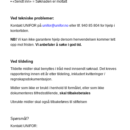
• «Sendt inn» = Søknaden er mottatt
Ved tekniske problemer:
Kontakt UNIFOR på
unifor@unifor.no
eller tlf. 940 85 804 for hjelp i
kontortiden.
NB!
Vi kan ikke garantere hjelp dersom henvendelsen kommer tett
opp mot fristen.
Vi anbefaler å søke i god tid.
Ved tildeling
Tildelte midler skal benyttes i tråd med innsendt søknad. Det kreves
rapportering innen ett år etter tildeling, inkludert kvitteringer /
regnskapsdokumentasjon.
Midler som ikke er brukt i henhold til formålet, eller som ikke
dokumenteres tilfredsstillende,
skal tilbakebetales
Ubrukte midler skal også tilbakeføres til stiftelsen
Spørsmål?
Kontakt UNIFOR: