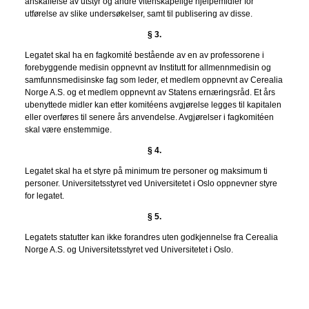
anskaffelse av utstyr og andre vitenskapelige hjelpemidler for
utførelse av slike undersøkelser, samt til publisering av disse.
§ 3.
Legatet skal ha en fagkomité bestående av en av professorene i
forebyggende medisin oppnevnt av Institutt for allmennmedisin og
samfunnsmedisinske fag som leder, et medlem oppnevnt av Cerealia
Norge A.S. og et medlem oppnevnt av Statens ernæringsråd. Et års
ubenyttede midler kan etter komitéens avgjørelse legges til kapitalen
eller overføres til senere års anvendelse. Avgjørelser i fagkomitéen
skal være enstemmige.
§ 4.
Legatet skal ha et styre på minimum tre personer og maksimum ti
personer. Universitetsstyret ved Universitetet i Oslo oppnevner styre
for legatet.
§ 5.
Legatets statutter kan ikke forandres uten godkjennelse fra Cerealia
Norge A.S. og Universitetsstyret ved Universitetet i Oslo.