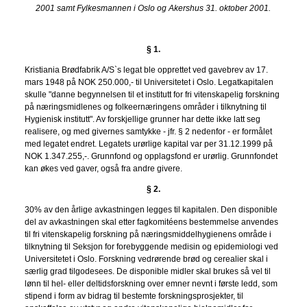
2001 samt Fylkesmannen i Oslo og Akershus 31. oktober 2001.
§ 1.
Kristiania Brødfabrik A/S`s legat ble opprettet ved gavebrev av 17.
mars 1948 på NOK 250.000,- til Universitetet i Oslo. Legatkapitalen
skulle "danne begynnelsen til et institutt for fri vitenskapelig forskning
på næringsmidlenes og folkeernæringens områder i tilknytning til
Hygienisk institutt". Av forskjellige grunner har dette ikke latt seg
realisere, og med givernes samtykke - jfr. § 2 nedenfor - er formålet
med legatet endret. Legatets urørlige kapital var per 31.12.1999 på
NOK 1.347.255,-. Grunnfond og opplagsfond er urørlig. Grunnfondet
kan økes ved gaver, også fra andre givere.
§ 2.
30% av den årlige avkastningen legges til kapitalen. Den disponible
del av avkastningen skal etter fagkomitéens bestemmelse anvendes
til fri vitenskapelig forskning på næringsmiddelhygienens område i
tilknytning til Seksjon for forebyggende medisin og epidemiologi ved
Universitetet i Oslo. Forskning vedrørende brød og cerealier skal i
særlig grad tilgodesees. De disponible midler skal brukes så vel til
lønn til hel- eller deltidsforskning over emner nevnt i første ledd, som
stipend i form av bidrag til bestemte forskningsprosjekter, til