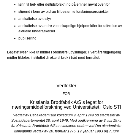
lønn til hel- eller deltidsforskning på emner nevnt ovenfor
stipend i form av bidrag til bestemte forskningsprosjekter
anskaffelse av utstyr
anskaffelse av andre vitenskapelige hjelpemidler for utførelse av
aktuelle undersøkelser
publisering
Legatet lyser ikke ut midler i ordinære utlysninger. Hvert års tilgjengelig
midler tildeles Instituttet direkte til bruk i tråd med formålet.
Vedtekter
FOR
Kristiania Brødfabrik A/S’s legat for
næringsmiddelforskning ved Universitetet i Oslo STI
Vedtatt av Det akademiske kollegium 9. april 1949 og stadfestet av
Sosialdepartementet 28. april 1949. Med godkjenning av 3. juli 1975
fra Kristiania Brødfabrik A/S er statuttene endret ved Det akademiske
kollegiums vedtak av 20. februar 1976, 19. januar 1993 og 7. juni