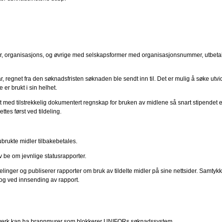
ter, organisasjons, og øvrige med selskapsformer med organisasjonsnummer, utbetales 
r, regnet fra den søknadsfristen søknaden ble sendt inn til. Det er mulig å søke utvide
er brukt i sin helhet.
port med tilstrekkelig dokumentert regnskap for bruken av midlene så snart stipendet e
s først ved tildeling.
 ubrukte midler tilbakebetales.
v be om jevnlige statusrapporter.
ger og publiserer rapporter om bruk av tildelte midler på sine nettsider. Samtykke 
n og ved innsending av rapport.
ettverk kan ha brannmurer som blokkerer UNIFORs søknadssystem.