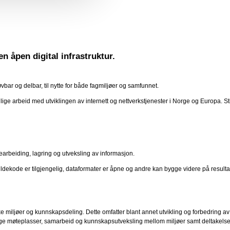
en åpen digital infrastruktur.
røvbar og delbar, til nytte for både fagmiljøer og samfunnet.
lige arbeid med utviklingen av internett og nettverkstjenester i Norge og Europa. St
 bearbeiding, lagring og utveksling av informasjon.
 kildekode er tilgjengelig, dataformater er åpne og andre kan bygge videre på result
iske miljøer og kunnskapsdeling. Dette omfatter blant annet utvikling og forbedring 
ige møteplasser, samarbeid og kunnskapsutveksling mellom miljøer samt deltakelse