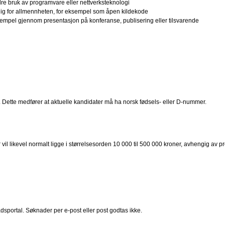
 bedre bruk av programvare eller nettverksteknologi
jengelig for allmennheten, for eksempel som åpen kildekode
 eksempel gjennom presentasjon på konferanse, publisering eller tilsvarende
n. Dette medfører at aktuelle kandidater må ha norsk fødsels- eller D-nummer.
 vil likevel normalt ligge i størrelsesorden 10 000 til 500 000 kroner, avhengig av pro
portal. Søknader per e-post eller post godtas ikke.