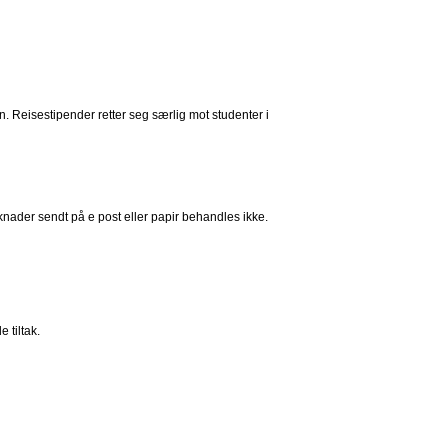
n. Reisestipender retter seg særlig mot studenter i
der sendt på e post eller papir behandles ikke.
 tiltak.