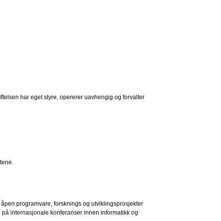
iftelsen har eget styre, opererer uavhengig og forvalter
atene.
av åpen programvare, forsknings og utviklingsprosjekter
 på internasjonale konferanser innen informatikk og