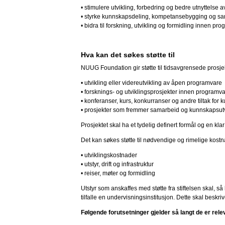
• stimulere utvikling, forbedring og bedre utnyttelse
• styrke kunnskapsdeling, kompetansebygging og sam
• bidra til forskning, utvikling og formidling innen p
Hva kan det søkes støtte til
NUUG Foundation gir støtte til tidsavgrensede prosjekte
• utvikling eller videreutvikling av åpen programvare
• forsknings- og utviklingsprosjekter innen programv
• konferanser, kurs, konkurranser og andre tiltak for
• prosjekter som fremmer samarbeid og kunnskapsut
Prosjektet skal ha et tydelig definert formål og en kla
Det kan søkes støtte til nødvendige og rimelige kostnad
• utviklingskostnader
• utstyr, drift og infrastruktur
• reiser, møter og formidling
Utstyr som anskaffes med støtte fra stiftelsen skal, så 
tilfalle en undervisningsinstitusjon. Dette skal beskriv
Følgende forutsetninger gjelder så langt de er rele