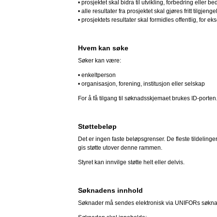
• prosjektet skal bidra til utvikling, forbedring eller
• alle resultater fra prosjektet skal gjøres fritt tilg
• prosjektets resultater skal formidles offentlig, for
Hvem kan søke
Søker kan være:
• enkeltperson
• organisasjon, forening, institusjon eller selskap
For å få tilgang til søknadsskjemaet brukes ID-porte
Støttebeløp
Det er ingen faste beløpsgrenser. De fleste tildelinger
gis støtte utover denne rammen.
Styret kan innvilge støtte helt eller delvis.
Søknadens innhold
Søknader må sendes elektronisk via UNIFORs søknads