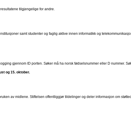
resultatene tilgjengelige for andre.
 institusjoner samt studenter og faglig aktive innen informatikk og telekommunikasjo
gging gjennom ID porten. Søker må ha norsk fødselsnummer eller D nummer. Søkna
gust og 15. oktober.
uken av midlene. Stiftelsen offentliggjør tildelinger og deler informasjon om støttede