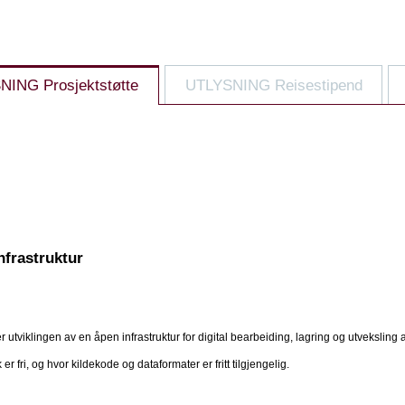
UTLYSNING Prosjektstøtte
UTLYSNING Reisestipend
infrastruktur
 utviklingen av en åpen infrastruktur for digital bearbeiding, lagring og utveksling 
fri, og hvor kildekode og dataformater er fritt tilgjengelig.