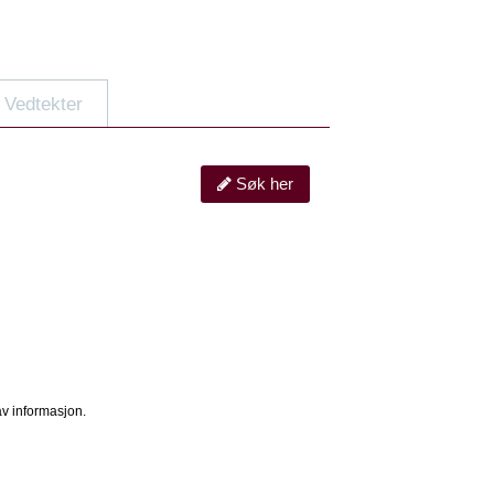
Vedtekter
Søk her
av informasjon.