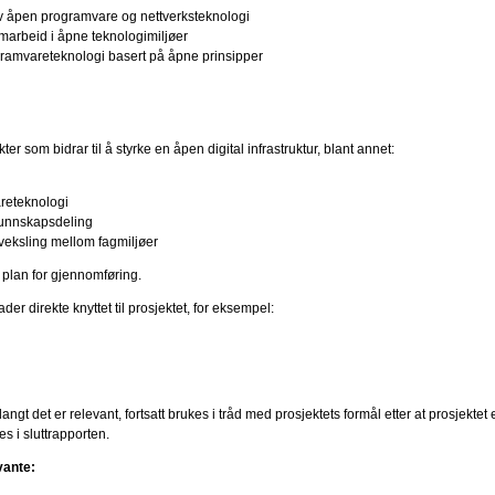
 av åpen programvare og nettverksteknologi
arbeid i åpne teknologimiljøer
rogramvareteknologi basert på åpne prinsipper
r som bidrar til å styrke en åpen digital infrastruktur, blant annet:
areteknologi
 kunnskapsdeling
veksling mellom fagmiljøer
r plan for gjennomføring.
er direkte knyttet til prosjektet, for eksempel:
langt det er relevant, fortsatt brukes i tråd med prosjektets formål etter at prosjektet 
es i sluttrapporten.
vante: