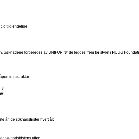
lig tilgjengelige
sen. Søknadene forberedes av UNIFOR før de legges frem for styret i NUUG Foundati
åpen infrastruktur
sjett
ne
ste årlige søknadsfrister hvert år:
er søknadsfristens utløp.