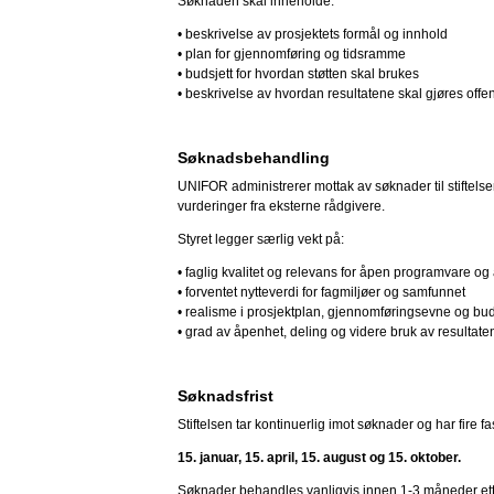
Søknaden skal inneholde:
• beskrivelse av prosjektets formål og innhold
• plan for gjennomføring og tidsramme
• budsjett for hvordan støtten skal brukes
• beskrivelse av hvordan resultatene skal gjøres offent
Søknadsbehandling
UNIFOR administrerer mottak av søknader til stiftel
vurderinger fra eksterne rådgivere.
Styret legger særlig vekt på:
• faglig kvalitet og relevans for åpen programvare og 
• forventet nytteverdi for fagmiljøer og samfunnet
• realisme i prosjektplan, gjennomføringsevne og bud
• grad av åpenhet, deling og videre bruk av resultate
Søknadsfrist
Stiftelsen tar kontinuerlig imot søknader og har fire fa
15. januar, 15. april, 15. august og 15. oktober.
Søknader behandles vanligvis innen 1-3 måneder ett