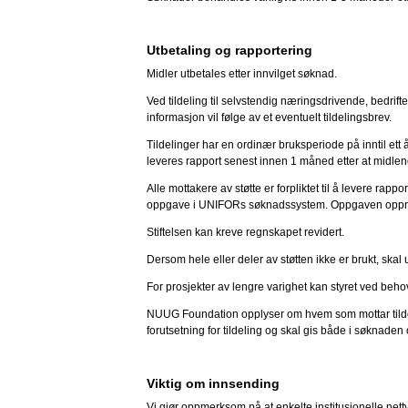
Utbetaling og rapportering
Midler utbetales etter innvilget søknad.
Ved tildeling til selvstendig næringsdrivende, bedrif
informasjon vil følge av et eventuelt tildelingsbrev.
Tildelinger har en ordinær bruksperiode på inntil ett å
leveres rapport senest innen 1 måned etter at midlene 
Alle mottakere av støtte er forpliktet til å levere rap
oppgave i UNIFORs søknadssystem. Oppgaven opprette
Stiftelsen kan kreve regnskapet revidert.
Dersom hele eller deler av støtten ikke er brukt, skal
For prosjekter av lengre varighet kan styret ved beho
NUUG Foundation opplyser om hvem som mottar tildelin
forutsetning for tildeling og skal gis både i søknade
Viktig om innsending
Vi gjør oppmerksom på at enkelte institusjonelle n