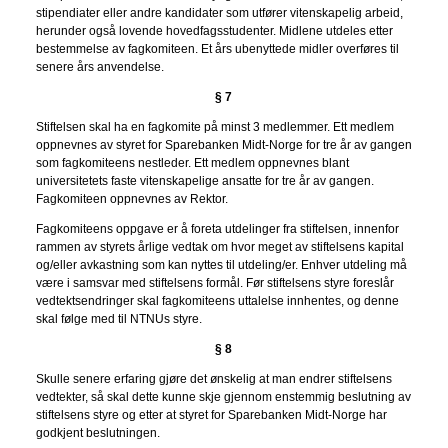
stipendiater eller andre kandidater som utfører vitenskapelig arbeid,
herunder også lovende hovedfagsstudenter. Midlene utdeles etter
bestemmelse av fagkomiteen. Et års ubenyttede midler overføres til
senere års anvendelse.
§ 7
Stiftelsen skal ha en fagkomite på minst 3 medlemmer. Ett medlem
oppnevnes av styret for Sparebanken Midt-Norge for tre år av gangen
som fagkomiteens nestleder. Ett medlem oppnevnes blant
universitetets faste vitenskapelige ansatte for tre år av gangen.
Fagkomiteen oppnevnes av Rektor.
Fagkomiteens oppgave er å foreta utdelinger fra stiftelsen, innenfor
rammen av styrets årlige vedtak om hvor meget av stiftelsens kapital
og/eller avkastning som kan nyttes til utdeling/er. Enhver utdeling må
være i samsvar med stiftelsens formål. Før stiftelsens styre foreslår
vedtektsendringer skal fagkomiteens uttalelse innhentes, og denne
skal følge med til NTNUs styre.
§ 8
Skulle senere erfaring gjøre det ønskelig at man endrer stiftelsens
vedtekter, så skal dette kunne skje gjennom enstemmig beslutning av
stiftelsens styre og etter at styret for Sparebanken Midt-Norge har
godkjent beslutningen.