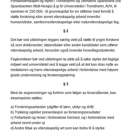
Forstanderskapet og styret i Trondhjems og Strindens Sparebank (nå
Sparebanken Midt-Norge) å gi til Universitetet i Trondheim, AVH, til
sammen kr 150 000,- til grunnkapital for en stiftelse med formål å
støtte forskning eller annet vitenskapelig arbeid innenfor
humanistiske, samfunnsvitenskapelige eller naturvitenskapelige fag.
§ 2
Det bør ved utdelingen legges særlig vekt på støtte til yngre forskere
så som doktorander, stipendiater eller andre kandidater som utfører
vitenskapelig arbeid, herunder også lovende hovedfagsstudenter.
Fagkomiteen bør ved utdelingen ta sikte på å søke styrke det faglige
miljøet ved universitetet ved å legge vekt på at det kan dras nytte av
mottakeren og hans vitenskapelige arbeid i forbindelse med høyere
grads undervisning og forskeropplæring.
§ 3
Med de avgrensninger og fortrinn som følger av foranstående, kan
eksempelvis støttes:
a) Forskningsarbeider (utgifter til lønn, utstyr og drift)
b) Trykking og/eller presentasjon av forskningsresultater
c) Feltarbeid og reiser i forbindelse hermed, og i forbindelse med
arbeid nevnt under a)
d) Andre tiltak av vitenskapelig art som kan bidra til å styrke