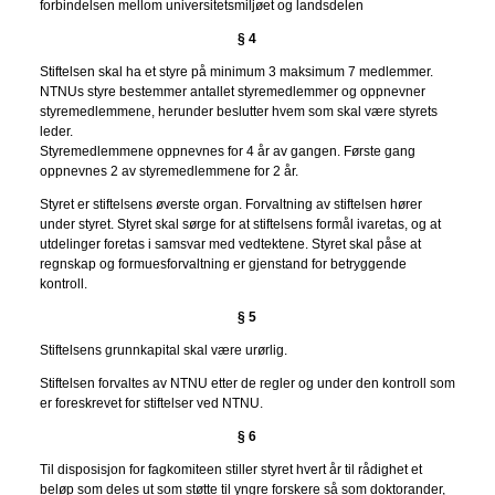
forbindelsen mellom universitetsmiljøet og landsdelen
§ 4
Stiftelsen skal ha et styre på minimum 3 maksimum 7 medlemmer.
NTNUs styre bestemmer antallet styremedlemmer og oppnevner
styremedlemmene, herunder beslutter hvem som skal være styrets
leder.
Styremedlemmene oppnevnes for 4 år av gangen. Første gang
oppnevnes 2 av styremedlemmene for 2 år.
Styret er stiftelsens øverste organ. Forvaltning av stiftelsen hører
under styret. Styret skal sørge for at stiftelsens formål ivaretas, og at
utdelinger foretas i samsvar med vedtektene. Styret skal påse at
regnskap og formuesforvaltning er gjenstand for betryggende
kontroll.
§ 5
Stiftelsens grunnkapital skal være urørlig.
Stiftelsen forvaltes av NTNU etter de regler og under den kontroll som
er foreskrevet for stiftelser ved NTNU.
§ 6
Til disposisjon for fagkomiteen stiller styret hvert år til rådighet et
beløp som deles ut som støtte til yngre forskere så som doktorander,