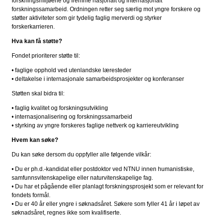
forskningsmiljøene og fremme nasjonalt og internasjonalt
forskningssamarbeid. Ordningen retter seg særlig mot yngre forskere og
støtter aktiviteter som gir tydelig faglig merverdi og styrker
forskerkarrieren.
Hva kan få støtte?
Fondet prioriterer støtte til:
• faglige opphold ved utenlandske læresteder
• deltakelse i internasjonale samarbeidsprosjekter og konferanser
Støtten skal bidra til:
• faglig kvalitet og forskningsutvikling
• internasjonalisering og forskningssamarbeid
• styrking av yngre forskeres faglige nettverk og karriereutvikling
Hvem kan søke?
Du kan søke dersom du oppfyller alle følgende vilkår:
• Du er ph.d.-kandidat eller postdoktor ved NTNU innen humanistiske,
samfunnsvitenskapelige eller naturvitenskapelige fag.
• Du har et pågående eller planlagt forskningsprosjekt som er relevant for
fondets formål.
• Du er 40 år eller yngre i søknadsåret. Søkere som fyller 41 år i løpet av
søknadsåret, regnes ikke som kvalifiserte.