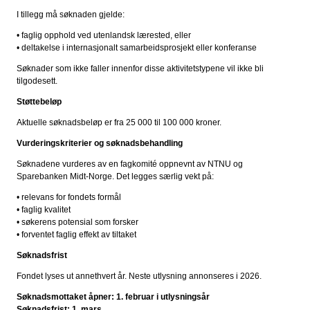
I tillegg må søknaden gjelde:
• faglig opphold ved utenlandsk lærested, eller
• deltakelse i internasjonalt samarbeidsprosjekt eller konferanse
Søknader som ikke faller innenfor disse aktivitetstypene vil ikke bli
tilgodesett.
Støttebeløp
Aktuelle søknadsbeløp er fra 25 000 til 100 000 kroner.
Vurderingskriterier og søknadsbehandling
Søknadene vurderes av en fagkomité oppnevnt av NTNU og
Sparebanken Midt-Norge. Det legges særlig vekt på:
• relevans for fondets formål
• faglig kvalitet
• søkerens potensial som forsker
• forventet faglig effekt av tiltaket
Søknadsfrist
Fondet lyses ut annethvert år. Neste utlysning annonseres i 2026.
Søknadsmottaket åpner: 1. februar i utlysningsår
Søknadsfrist: 1. mars