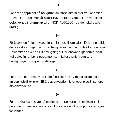
§1.
Fondet er opprettet på bakgrunn av innbetalte midler fra Fondation
Universitas som hvert år siden 1951 er blitt overført til Universitetet i
Oslo. Fondets grunnkapital er NOK 7.500.000,- og den skal være
urørlig.
§2.
20 % av den årlige avkastningen legges til kapitalen. Den disponible
del av avkastningen samt det beløp som hvert år mottas fra Fondation
Universitas anvendes til bevilgninger til vitenskapelige formål som
Kollegiet finner bør støttes, men som faller utenfor regulære
bevilgninger og stipendutdelinger.
§3.
Fondet disponeres av en komité bestående av rektor, prorektor og
universitetsdirektøren. Et års ubenyttede midler overføres til senere
års anvendelse.
§4.
Fondet skal ha et styre på minimum tre personer og maksimum ti
personer. Universitetsstyret ved Universitetet i Oslo oppnevner styre
for fondet.