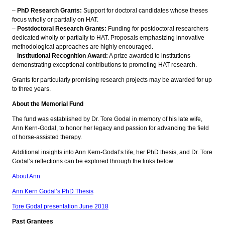
–
PhD Research Grants:
Support for doctoral candidates whose theses
focus wholly or partially on HAT.
–
Postdoctoral Research Grants:
Funding for postdoctoral researchers
dedicated wholly or partially to HAT. Proposals emphasizing innovative
methodological approaches are highly encouraged.
–
Institutional Recognition Award:
A prize awarded to institutions
demonstrating exceptional contributions to promoting HAT research.
Grants for particularly promising research projects may be awarded for up
to three years.
About the Memorial Fund
The fund was established by Dr. Tore Godal in memory of his late wife,
Ann Kern-Godal, to honor her legacy and passion for advancing the field
of horse-assisted therapy.
Additional insights into Ann Kern-Godal’s life, her PhD thesis, and Dr. Tore
Godal’s reflections can be explored through the links below:
About Ann
Ann Kern Godal’s PhD Thesis
Tore Godal presentation June 2018
Past Grantees