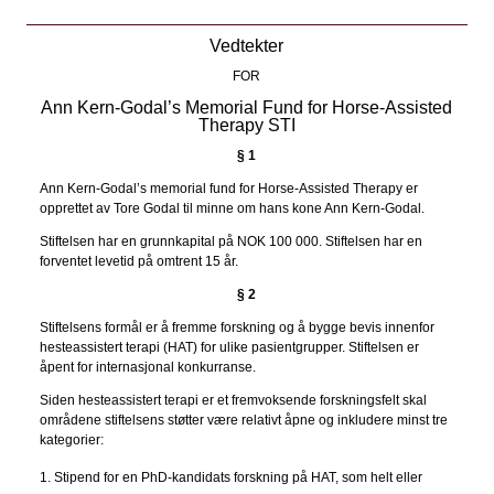
Vedtekter
FOR
Ann Kern-Godal’s Memorial Fund for Horse-Assisted
Therapy STI
§ 1
Ann Kern-Godal’s memorial fund for Horse-Assisted Therapy er
opprettet av Tore Godal til minne om hans kone Ann Kern-Godal.
Stiftelsen har en grunnkapital på NOK 100 000. Stiftelsen har en
forventet levetid på omtrent 15 år.
§ 2
Stiftelsens formål er å fremme forskning og å bygge bevis innenfor
hesteassistert terapi (HAT) for ulike pasientgrupper. Stiftelsen er
åpent for internasjonal konkurranse.
Siden hesteassistert terapi er et fremvoksende forskningsfelt skal
områdene stiftelsens støtter være relativt åpne og inkludere minst tre
kategorier:
Stipend for en PhD-kandidats forskning på HAT, som helt eller