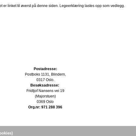
et er linket til øverst på denne siden. Legeerklæring lastes opp som vedlegg.
Postadresse:
Postboks 1131, Blindern,
0317 Oslo.
Besøksadresse:
Fridtjof Nansens vei 19
(Majorstuen)
0369 Oslo
Org.nr: 971 288 396
ookies)