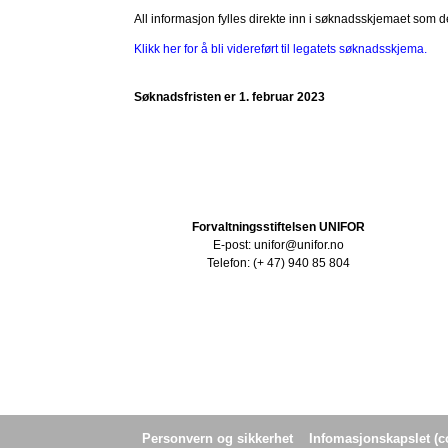
All informasjon fylles direkte inn i søknadsskjemaet som d
Klikk her for å bli videreført til legatets søknadsskjema.
Søknadsfristen er 1. februar 2023
Forvaltningsstiftelsen UNIFOR
E-post: unifor@unifor.no
Telefon: (+ 47) 940 85 804
Personvern og sikkerhet
Infomasjonskapslet (c