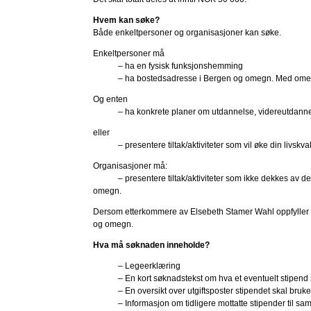
Hvem kan søke?
Både enkeltpersoner og organisasjoner kan søke.
Enkeltpersoner må
– ha en fysisk funksjonshemming
– ha bostedsadresse i Bergen og omegn. Med omegn
Og enten
– ha konkrete planer om utdannelse, videreutdannelse el
eller
– presentere tiltak/aktiviteter som vil øke din livskvali
Organisasjoner må:
– presentere tiltak/aktiviteter som ikke dekkes av det o
omegn.
Dersom etterkommere av Elsebeth Stamer Wahl oppfyller kri
og omegn.
Hva må søknaden inneholde?
– Legeerklæring
– En kort søknadstekst om hva et eventuelt stipend sk
– En oversikt over utgiftsposter stipendet skal brukes
– Informasjon om tidligere mottatte stipender til sa