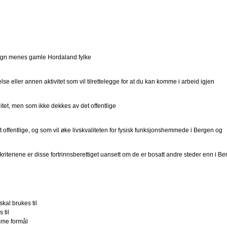
 menes gamle Hordaland fylke
ler annen aktivitet som vil tilrettelegge for at du kan komme i arbeid igjen
tet, men som ikke dekkes av det offentlige
ffentlige, og som vil øke livskvaliteten for fysisk funksjonshemmede i Bergen og
teriene er disse fortrinnsberettiget uansett om de er bosatt andre steder enn i B
al brukes til
 til
mme formål