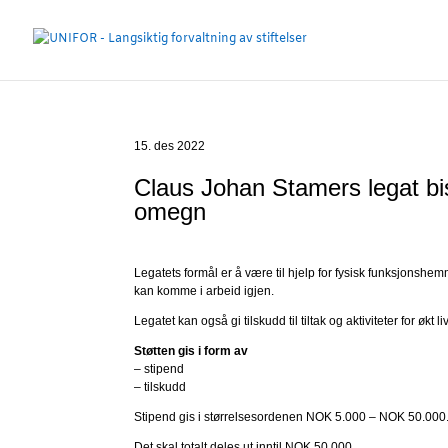
15. des 2022
Claus Johan Stamers legat bi
omegn
Legatets formål er å være til hjelp for fysisk funksjonshe
kan komme i arbeid igjen.
Legatet kan også gi tilskudd til tiltak og aktiviteter for øk
Støtten gis i form av
– stipend
– tilskudd
Stipend gis i størrelsesordenen NOK 5.000 – NOK 50.000
Det skal totalt deles ut inntil NOK 50 000.