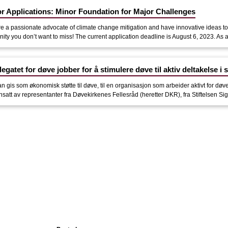
for Applications: Minor Foundation for Major Challenges
are a passionate advocate of climate change mitigation and have innovative ideas to 
nity you don’t want to miss! The current application deadline is August 6, 2023. As 
legatet for døve jobber for å stimulere døve til aktiv deltakelse i
an gis som økonomisk støtte til døve, til en organisasjon som arbeider aktivt for dø
att av representanter fra Døvekirkenes Fellesråd (heretter DKR), fra Stiftelsen Sig