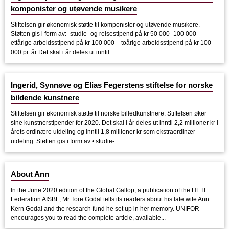
komponister og utøvende musikere
Stiftelsen gir økonomisk støtte til komponister og utøvende musikere.
Støtten gis i form av: -studie- og reisestipend på kr 50 000–100 000 –
ettårige arbeidsstipend på kr 100 000 – toårige arbeidsstipend på kr 100
000 pr. år Det skal i år deles ut inntil...
Ingerid, Synnøve og Elias Fegerstens stiftelse for norske
bildende kunstnere
Stiftelsen gir økonomisk støtte til norske billedkunstnere. Stiftelsen øker
sine kunstnerstipender for 2020. Det skal i år deles ut inntil 2,2 millioner kr i
årets ordinære utdeling og inntil 1,8 millioner kr som ekstraordinær
utdeling. Støtten gis i form av • studie-...
About Ann
In the June 2020 edition of the Global Gallop, a publication of the HETI
Federation AISBL, Mr Tore Godal tells its readers about his late wife Ann
Kern Godal and the research fund he set up in her memory. UNIFOR
encourages you to read the complete article, available...