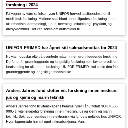
forskning i 2024
På vegne av våre stiftelser lyser UNIFOR herved ut stipendmidler til
medisinsk forskning. Midlene skal blant annet tilgodese forskning innen
akuttmedisin, dermatologi, lupus, nevrologi, oftalmologi, psykiatri, og
øresykdommer. Det kan søkes om driftsmidler til...
UNIFOR-FRIMED har åpnet sitt søknadsmottak for 2024
Ny viten oppstår ofte på uventede måter innen grunnleggende forskning.
Derfor er fri, grunnleggende og langsiktig forskning som favner bredt, en
forutsetning for all annen forskning. UNIFOR-FRIMED skal støtte den frie,
grunnleggende og langsiktige medisinske...
Anders Jahres fond støtter vit. forskning innen medisin,
jus og kjemi og marin teknikk
Anders Jahres fond til vitenskapens fremme lyser i år ut totalt NOK 4 505
000,- til vitenskapelig forskning innen medisin, jus og kjemi og marin
teknikk. Søknader sendes inn elektronisk via fondets nettside hos UNIFOR.
Hvert fagområde har sitt eget søknadsskjema. Vær...