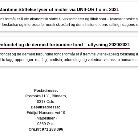
aritime Stiftelse lyser ut midler via UNIFOR f.o.m. 2021
ens formål er å yte økonomisk støtte til virksomheter og tiltak som – ivaretar norske s
forståelse og interesse for norsk skipsfart og dens historie, dens stilling i dagens 
nfondet og de dermed forbundne fond – utlysning 2020/2021
ondet og de dermed forbundne fonds formål er å fremme vitenskapelig forskning in
til to faggrupperinger: realfag, medisin, odontologi og veterinærvitenskap humaniora
Postadresse:
Postboks 1131, Blindern,
0317 Oslo.
Besøksadresse:
Fridtjof Nansens vei 19
(Majorstuen)
0369 Oslo
Org.nr: 971 288 396