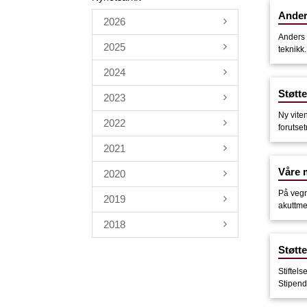
Anders
2026
Anders 
2025
teknikk
2024
Støtt
2023
Ny vite
2022
forutse
2021
Våre m
2020
På vegn
2019
akuttmed
2018
Støtte
Stiftels
Stipendi