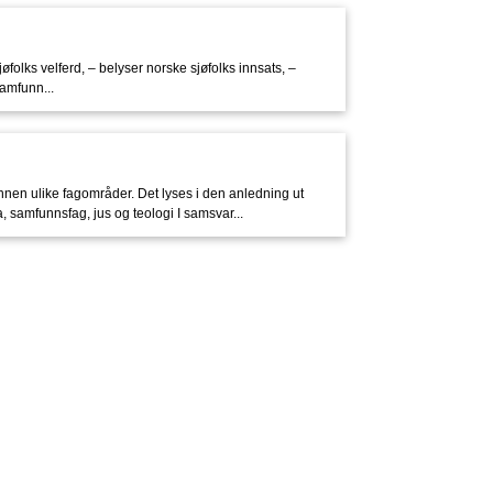
jøfolks velferd, – belyser norske sjøfolks innsats, –
samfunn...
nen ulike fagområder. Det lyses i den anledning ut
, samfunnsfag, jus og teologi I samsvar...