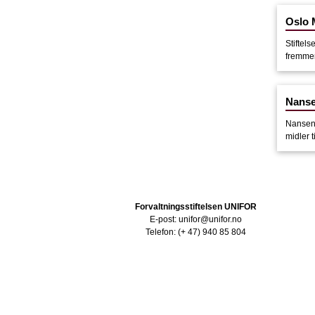
Oslo M
Stiftels
fremmer 
Nanse
Nansenf
midler 
Forvaltningsstiftelsen UNIFOR
E-post: unifor@unifor.no
Telefon: (+ 47) 940 85 804