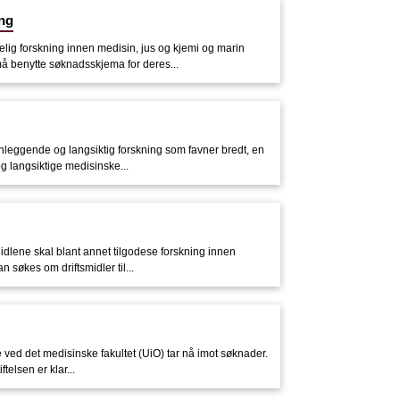
ing
pelig forskning innen medisin, jus og kjemi og marin
å benytte søknadsskjema for deres...
nnleggende og langsiktig forskning som favner bredt, en
g langsiktige medisinske...
idlene skal blant annet tilgodese forskning innen
 søkes om driftsmidler til...
re ved det medisinske fakultet (UiO) tar nå imot søknader.
telsen er klar...