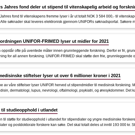
 Jahres fond deler ut stipend til vitenskapelig arbeid og forskn
Jahres fond til vitenskapens fremme lyser i år ut totalt NOK 3 584 000,- til vitenska
. Alle søknader skal leveres elektronisk gjennom UNIFORs søknadsportal. Søkere m
eordningen UNIFOR-FRIMED lyser ut midler for 2021
n oppstår ofte på uventede måter innen grunnleggende forskning. Derfor er fri, gru
tning for all annen forskning. UNIFOR-FRIMED skal støtte den frie, grunnleggende o
edisinske stiftelser lyser ut over 6 millioner kroner i 2021
e av våre stiftelser lyser UNIFOR herved ut stipendmidler til medisinsk forskning. M
isin, dermatologi, lupus, nevrologi, oftalmologi, psykiatri, og øresykdommer. Det kan
 til studieopphold i utlandet
en til støtte for studieopphold i utlandet for stipendiater og yngre medisinske forske
ater og postdoktorale forskere kan søke. Det skal totalt deles ut inntil 193 000 kr. Stif