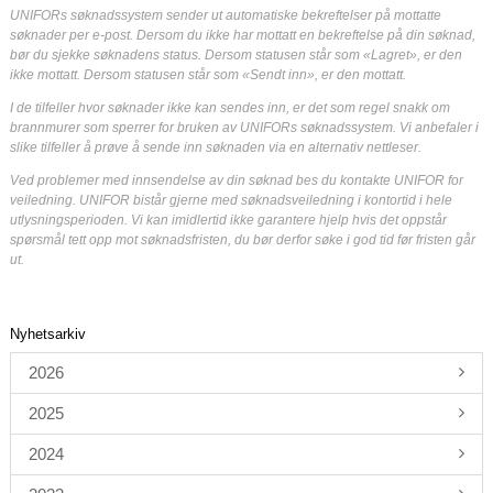
UNIFORs søknadssystem sender ut automatiske bekreftelser på mottatte
søknader per e-post. Dersom du ikke har mottatt en bekreftelse på din søknad,
bør du sjekke søknadens status. Dersom statusen står som «Lagret», er den
ikke mottatt. Dersom statusen står som «Sendt inn», er den mottatt.
I de tilfeller hvor søknader ikke kan sendes inn, er det som regel snakk om
brannmurer som sperrer for bruken av UNIFORs søknadssystem. Vi anbefaler i
slike tilfeller å prøve å sende inn søknaden via en alternativ nettleser.
Ved problemer med innsendelse av din søknad bes du kontakte UNIFOR for
veiledning. UNIFOR bistår gjerne med søknadsveiledning i kontortid i hele
utlysningsperioden. Vi kan imidlertid ikke garantere hjelp hvis det oppstår
spørsmål tett opp mot søknadsfristen, du bør derfor søke i god tid før fristen går
ut.
Nyhetsarkiv
2026
2025
2024