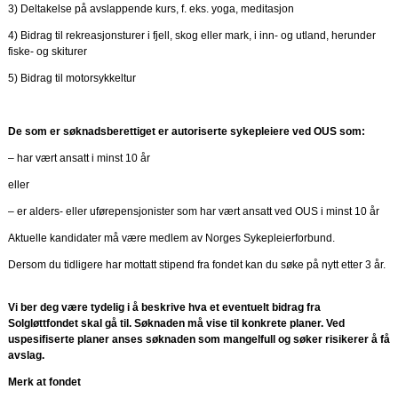
3) Deltakelse på avslappende kurs, f. eks. yoga, meditasjon
4) Bidrag til rekreasjonsturer i fjell, skog eller mark, i inn- og utland, herunder
fiske- og skiturer
5) Bidrag til motorsykkeltur
De som er søknadsberettiget er autoriserte sykepleiere ved OUS som:
– har vært ansatt i minst 10 år
eller
– er alders- eller uførepensjonister som har vært ansatt ved OUS i minst 10 år
Aktuelle kandidater må være medlem av Norges Sykepleierforbund.
Dersom du tidligere har mottatt stipend fra fondet kan du søke på nytt etter 3 år.
Vi ber deg være tydelig i å beskrive hva et eventuelt bidrag fra
Solgløttfondet skal gå til. Søknaden
må vise til konkrete planer. Ved
uspesifiserte planer anses søknaden som mangelfull og søker risikerer å få
avslag.
Merk at fondet