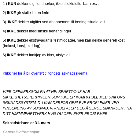
1 )
KUN
dekker utgifter til søker, ikke til ektefelle, barn osv
.
2)
IKKE
gir støtte til ren ferie
3)
IKKE
dekker utgifter ved abonnement til treningsstudio, e. l.
4)
IKKE
dekker medisinske behandlinger
5)
IKKE
dekker ekstravagante festmiddager, men kan dekke generell kost
(frokost, lunsj, middag).
6)
IKKE
dekker innkjøp av klær, utstyr, e.l.
Klikk her for å bli overført til fondets søknadsskjema.
VÆR OPPMERKSOM PÅ AT HELSENETT/OUS HAR
SIKKERHETSSPERRINGER SOM IKKE ER KOMPATIBLE MED UNIFORS
SØKNADSSYSTEM. DU KAN DERFOR OPPLEVE PROBLEMER VED
INNSENDING AV SØKNAD. VI ANBEFALER DEG Å SENDE SØKNADEN FRA
DITT HJEMMENETTVERK HVIS DU OPPLEVER PROBLEMER.
S
øknadsfristen er 31. mars
Generell informasjon: