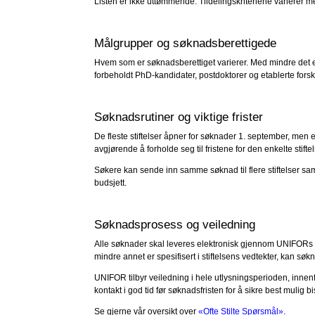
Listen er ikke uttømmende. Tildelingskriteriene varierer m
Målgrupper og søknadsberettigede
Hvem som er søknadsberettiget varierer. Med mindre det eksp
forbeholdt PhD-kandidater, postdoktorer og etablerte forsk
Søknadsrutiner og viktige frister
De fleste stiftelser åpner for søknader 1. september, men en
avgjørende å forholde seg til fristene for den enkelte stifte
Søkere kan sende inn samme søknad til flere stiftelser samt
budsjett.
Søknadsprosess og veiledning
Alle søknader skal leveres elektronisk gjennom UNIFORs sø
mindre annet er spesifisert i stiftelsens vedtekter, kan sø
UNIFOR tilbyr veiledning i hele utlysningsperioden, innen
kontakt i god tid før søknadsfristen for å sikre best mulig b
Se gjerne vår oversikt over
«Ofte Stilte Spørsmål»
.