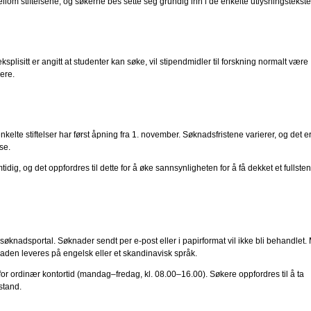
ellom stiftelsene, og søkerne bes sette seg grundig inn i de enkelte utlysningstekst
lisitt er angitt at studenter kan søke, vil stipendmidler til forskning normalt være
ere.
kelte stiftelser har først åpning fra 1. november. Søknadsfristene varierer, og det e
lse.
idig, og det oppfordres til dette for å øke sannsynligheten for å få dekket et fullste
knadsportal. Søknader sendt per e-post eller i papirformat vil ikke bli behandlet.
knaden leveres på engelsk eller et skandinavisk språk.
for ordinær kontortid (mandag–fredag, kl. 08.00–16.00). Søkere oppfordres til å ta
istand.