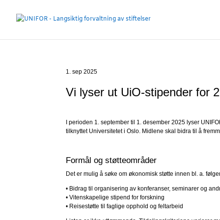
1. sep 2025
Vi lyser ut UiO-stipender for 
I perioden 1. september til 1. desember 2025 lyser UNIFOR 
tilknyttet Universitetet i Oslo. Midlene skal bidra til å fre
Formål og støtteområder
Det er mulig å søke om økonomisk støtte innen bl. a. følge
• Bidrag til organisering av konferanser, seminarer og an
• Vitenskapelige stipend for forskning
• Reisestøtte til faglige opphold og feltarbeid