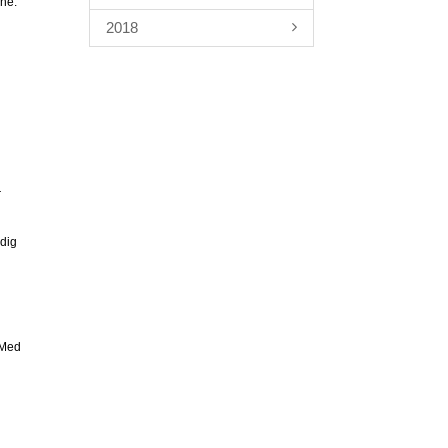
ene.
2018
r
ndig
 Med