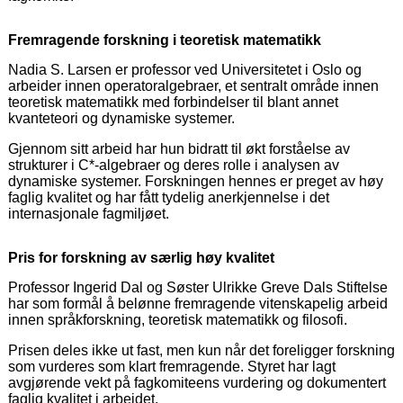
Fremragende forskning i teoretisk matematikk
Nadia S. Larsen er professor ved Universitetet i Oslo og
arbeider innen operatoralgebraer, et sentralt område innen
teoretisk matematikk med forbindelser til blant annet
kvanteteori og dynamiske systemer.
Gjennom sitt arbeid har hun bidratt til økt forståelse av
strukturer i C*-algebraer og deres rolle i analysen av
dynamiske systemer. Forskningen hennes er preget av høy
faglig kvalitet og har fått tydelig anerkjennelse i det
internasjonale fagmiljøet.
Pris for forskning av særlig høy kvalitet
Professor Ingerid Dal og Søster Ulrikke Greve Dals Stiftelse
har som formål å belønne fremragende vitenskapelig arbeid
innen språkforskning, teoretisk matematikk og filosofi.
Prisen deles ikke ut fast, men kun når det foreligger forskning
som vurderes som klart fremragende. Styret har lagt
avgjørende vekt på fagkomiteens vurdering og dokumentert
faglig kvalitet i arbeidet.