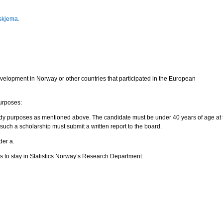
dsskjema.
evelopment in Norway or other countries that participated in the European
purposes:
study purposes as mentioned above. The candidate must be under 40 years of age at 
such a scholarship must submit a written report to the board.
der a.
s to stay in Statistics Norway’s Research Department.