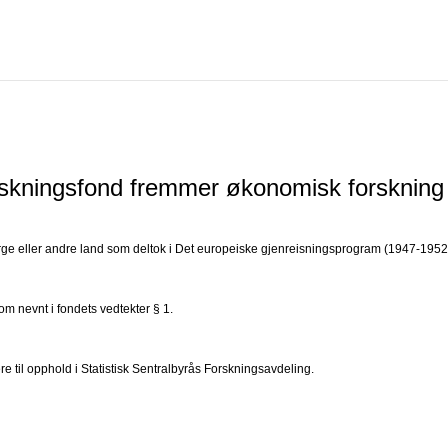
skningsfond fremmer økonomisk forskning
 i Norge eller andre land som deltok i Det europeiske gjenreisningsprogram (1947-1952
 som nevnt i fondets vedtekter § 1.
re til opphold i Statistisk Sentralbyrås Forskningsavdeling.