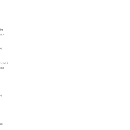
in
den
Vi
tid i
tid
ed
 de