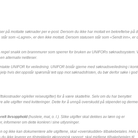
er på mottatte søknader per e-post.
Dersom du ikke har mottatt en bekreftelse på d
står som «Lagret», er den ikke mottatt. Dersom statusen står som «Sendt inn», er 
 som regel snakk om brannmurer som sperrer for bruken av UNIFORs søknadssystem. 
en alternativ nettleser.
akte UNIFOR for veiledning. UNIFOR bistår gjerne med søknadsveiledning i kontor
jelp hvis det oppstår spørsmål tett opp mot søknadsfristen, du bør derfor søke i god 
iftskostnader og/eller reiseutgifter) for å være skattefrie. Selv om du har benyttet
re alle utgifter med kvitteringer. Dette for å unngå overskudd på stipendet og derm
erelt livsopphold
(husleie, mat, o. l.). Slike utgifter skal dekkes av lønn og er
r, informerer om dette konkret i sine utlysninger.
den og ikke kan dokumentere alle utgiftene, skal «overskuddet» tilbakebetales. Hvis
is du ikke leverer en tilstrekkelig økonomisk rapport, skal midlene tilbakebetales til