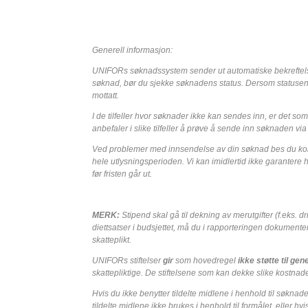
Generell informasjon:
UNIFORs søknadssystem sender ut automatiske bekreftels
søknad, bør du sjekke søknadens status. Dersom statusen 
mottatt.
I de tilfeller hvor søknader ikke kan sendes inn, er det
anbefaler i slike tilfeller å prøve å sende inn søknaden via 
Ved problemer med innsendelse av din søknad bes du kont
hele utlysningsperioden. Vi kan imidlertid ikke garantere h
før fristen går ut.
MERK:
Stipend skal gå til dekning av merutgifter (f.eks. dr
diettsatser i budsjettet, må du i rapporteringen dokumente
skatteplikt.
UNIFORs stiftelser
gir
som hovedregel
ikke støtte til gen
skattepliktige. De stiftelsene som kan dekke slike kostnade
Hvis du ikke benytter tildelte midlene i henhold til søkna
tildelte midlene ikke brukes i henhold til formålet, eller hv