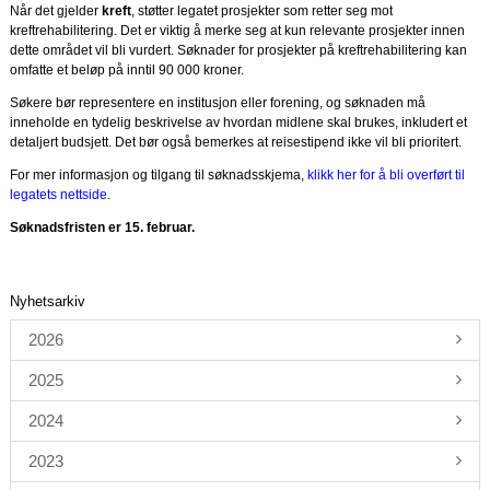
Når det gjelder
kreft
, støtter legatet prosjekter som retter seg mot
kreftrehabilitering. Det er viktig å merke seg at kun relevante prosjekter innen
dette området vil bli vurdert. Søknader for prosjekter på kreftrehabilitering kan
omfatte et beløp på inntil 90 000 kroner.
Søkere bør representere en institusjon eller forening, og søknaden må
inneholde en tydelig beskrivelse av hvordan midlene skal brukes, inkludert et
detaljert budsjett. Det bør også bemerkes at reisestipend ikke vil bli prioritert.
For mer informasjon og tilgang til søknadsskjema,
klikk her for å bli overført til
legatets nettside.
Søknadsfristen er 15. februar.
Nyhetsarkiv
2026
2025
2024
2023