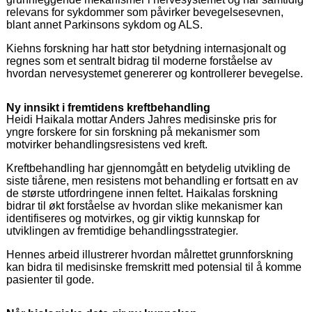
relevans for sykdommer som påvirker bevegelsesevnen,
blant annet Parkinsons sykdom og ALS.
Kiehns forskning har hatt stor betydning internasjonalt og
regnes som et sentralt bidrag til moderne forståelse av
hvordan nervesystemet genererer og kontrollerer bevegelse.
Ny innsikt i fremtidens kreftbehandling
Heidi Haikala mottar Anders Jahres medisinske pris for
yngre forskere for sin forskning på mekanismer som
motvirker behandlingsresistens ved kreft.
Kreftbehandling har gjennomgått en betydelig utvikling de
siste tiårene, men resistens mot behandling er fortsatt en av
de største utfordringene innen feltet. Haikalas forskning
bidrar til økt forståelse av hvordan slike mekanismer kan
identifiseres og motvirkes, og gir viktig kunnskap for
utviklingen av fremtidige behandlingsstrategier.
Hennes arbeid illustrerer hvordan målrettet grunnforskning
kan bidra til medisinske fremskritt med potensial til å komme
pasienter til gode.