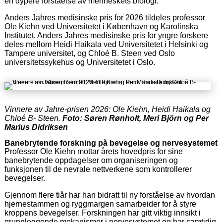
en dypere forståelse av menneskets biologi.
Anders Jahres medisinske pris for 2026 tildeles professor
Ole Kiehn ved Universitetet i København og Karolinska
Institutet. Anders Jahres medisinske pris for yngre forskere
deles mellom Heidi Haikala ved Universitetet i Helsinki og
Tampere universitet, og Chloé B. Steen ved Oslo
universitetssykehus og Universitetet i Oslo.
Vinnere av Jahre-prisen 2026: Ole Kiehn, Heidi Haikala og
Chloé B- Steen.
Foto: Søren Rønholt, Meri Björn og Per
Marius Didriksen
Banebrytende forskning på bevegelse og nervesystemet
Professor Ole Kiehn mottar årets hovedpris for sine
banebrytende oppdagelser om organiseringen og
funksjonen til de nevrale nettverkene som kontrollerer
bevegelser.
Gjennom flere tiår har han bidratt til ny forståelse av hvordan
hjernestammen og ryggmargen samarbeider for å styre
kroppens bevegelser. Forskningen har gitt viktig innsikt i
grunnleggende mekanismer i nervesystemet og har samtidig