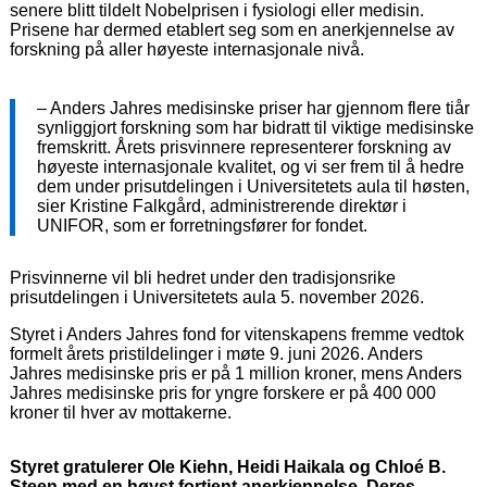
senere blitt tildelt Nobelprisen i fysiologi eller medisin.
Prisene har dermed etablert seg som en anerkjennelse av
forskning på aller høyeste internasjonale nivå.
– Anders Jahres medisinske priser har gjennom flere tiår
synliggjort forskning som har bidratt til viktige medisinske
fremskritt. Årets prisvinnere representerer forskning av
høyeste internasjonale kvalitet, og vi ser frem til å hedre
dem under prisutdelingen i Universitetets aula til høsten,
sier Kristine Falkgård, administrerende direktør i
UNIFOR, som er forretningsfører for fondet.
Prisvinnerne vil bli hedret under den tradisjonsrike
prisutdelingen i Universitetets aula 5. november 2026.
Styret i Anders Jahres fond for vitenskapens fremme vedtok
formelt årets pristildelinger i møte 9. juni 2026. Anders
Jahres medisinske pris er på 1 million kroner, mens Anders
Jahres medisinske pris for yngre forskere er på 400 000
kroner til hver av mottakerne.
Styret gratulerer Ole Kiehn, Heidi Haikala og Chloé B.
Steen med en høyst fortjent anerkjennelse. Deres