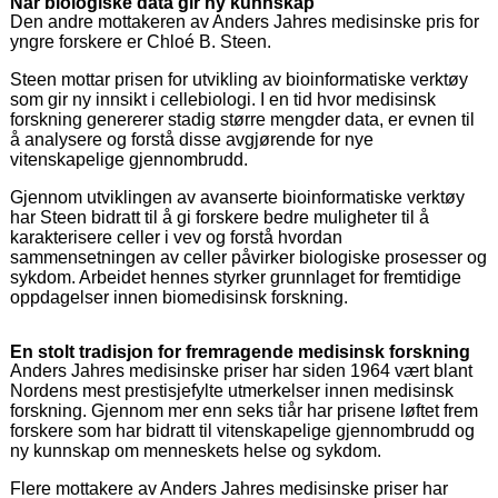
Når biologiske data gir ny kunnskap
Den andre mottakeren av Anders Jahres medisinske pris for
yngre forskere er Chloé B. Steen.
Steen mottar prisen for utvikling av bioinformatiske verktøy
som gir ny innsikt i cellebiologi. I en tid hvor medisinsk
forskning genererer stadig større mengder data, er evnen til
å analysere og forstå disse avgjørende for nye
vitenskapelige gjennombrudd.
Gjennom utviklingen av avanserte bioinformatiske verktøy
har Steen bidratt til å gi forskere bedre muligheter til å
karakterisere celler i vev og forstå hvordan
sammensetningen av celler påvirker biologiske prosesser og
sykdom. Arbeidet hennes styrker grunnlaget for fremtidige
oppdagelser innen biomedisinsk forskning.
En stolt tradisjon for fremragende medisinsk forskning
Anders Jahres medisinske priser har siden 1964 vært blant
Nordens mest prestisjefylte utmerkelser innen medisinsk
forskning. Gjennom mer enn seks tiår har prisene løftet frem
forskere som har bidratt til vitenskapelige gjennombrudd og
ny kunnskap om menneskets helse og sykdom.
Flere mottakere av Anders Jahres medisinske priser har